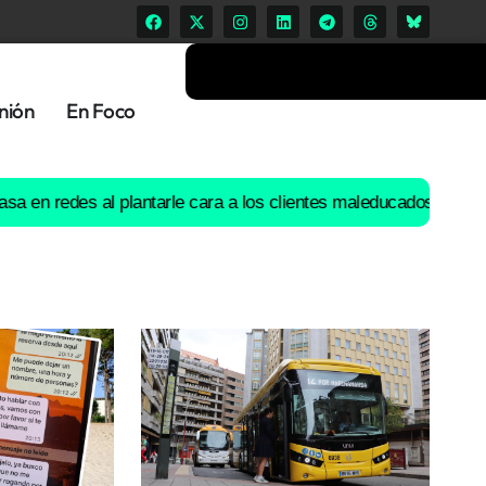
nión
En Foco
des al plantarle cara a los clientes maleducados: «Ni ‘guapa’ ni ‘t