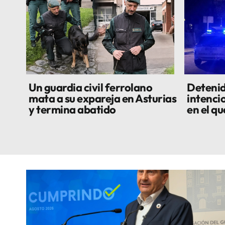
Un guardia civil ferrolano
Detenid
mata a su expareja en Asturias
intenci
y termina abatido
en el qu