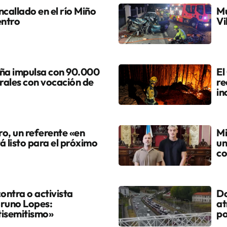
callado en el río Miño
Mu
entro
Vi
ña impulsa con 90.000
El
urales con vocación de
re
in
ro, un referente «en
Mi
á listo para el próximo
un
co
ontra o activista
Do
Bruno Lopes:
at
tisemitismo»
po