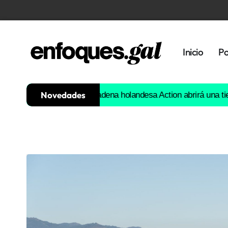
Inicio
Po
Novedades
tación de agua
La cadena holandesa Action abrirá una tienda en
Tendencias
Memoria
Histórica
Gastronomía