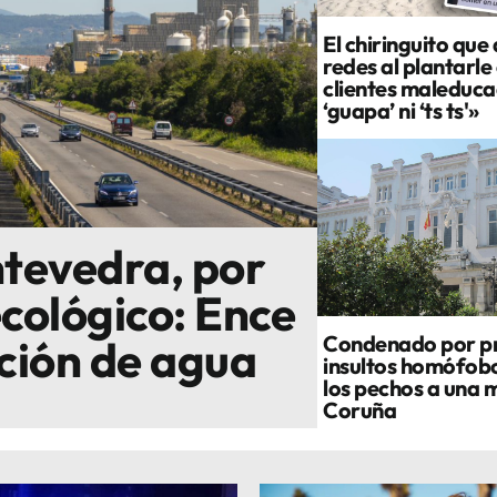
El chiringuito que
redes al plantarle 
clientes maleduca
‘guapa’ ni ‘ts ts'»
ontevedra, por
ecológico: Ence
Condenado por pr
ción de agua
insultos homófobo
los pechos a una m
Coruña