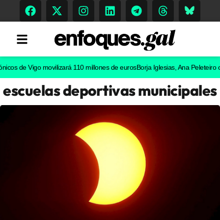
s de Vigo movilizará 110 millones de euros
Borja Iglesias, Ana Peleteiro o Abe
escuelas deportivas municipales
Tendencias
Memoria Histórica
Gastronomía
Escenarios
Sostenibilidad