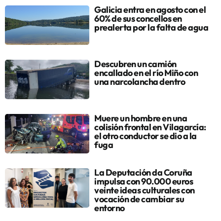
Galicia entra en agosto con el
60% de sus concellos en
prealerta por la falta de agua
Descubren un camión
encallado en el río Miño con
una narcolancha dentro
Muere un hombre en una
colisión frontal en Vilagarcía:
el otro conductor se dio a la
fuga
La Deputación da Coruña
impulsa con 90.000 euros
veinte ideas culturales con
vocación de cambiar su
entorno