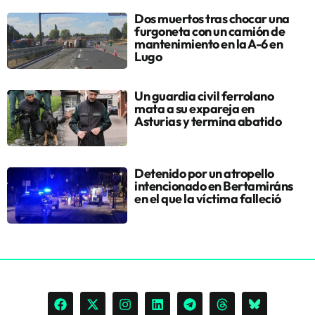
Dos muertos tras chocar una
furgoneta con un camión de
mantenimiento en la A-6 en
Lugo
Un guardia civil ferrolano
mata a su expareja en
Asturias y termina abatido
Detenido por un atropello
intencionado en Bertamiráns
en el que la víctima falleció