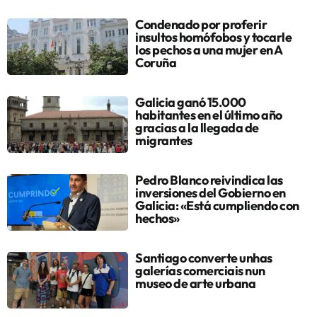
Condenado por proferir
insultos homófobos y tocarle
los pechos a una mujer en A
Coruña
Galicia ganó 15.000
habitantes en el último año
gracias a la llegada de
migrantes
Pedro Blanco reivindica las
inversiones del Gobierno en
Galicia: «Está cumpliendo con
hechos»
Santiago converte unhas
galerías comerciais nun
museo de arte urbana