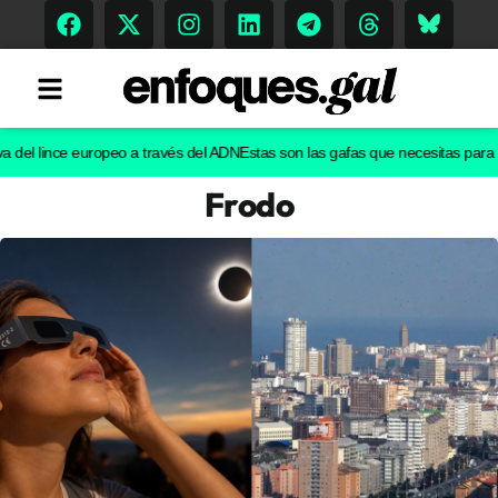
 lince europeo a través del ADN
Estas son las gafas que necesitas para ver el
Frodo
Tendencias
Memoria Histórica
Gastronomía
Escenarios
Sostenibilidad