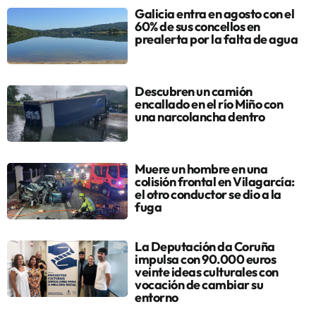
Galicia entra en agosto con el
60% de sus concellos en
prealerta por la falta de agua
Descubren un camión
encallado en el río Miño con
una narcolancha dentro
Muere un hombre en una
colisión frontal en Vilagarcía:
el otro conductor se dio a la
fuga
La Deputación da Coruña
impulsa con 90.000 euros
veinte ideas culturales con
vocación de cambiar su
entorno