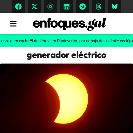
je en coche
El río Lérez, en Pontevedra, por debajo de su límite ecológico: E
generador eléctrico
Tendencias
Memoria Histórica
Gastronomía
Escenarios
Sostenibilidad