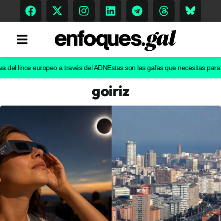
el lince europeo a través del ADN
Estas son las gafas que necesitas para ver 
goiriz
Tendencias
Memoria Histórica
Gastronomía
Escenarios
Sostenibilidad