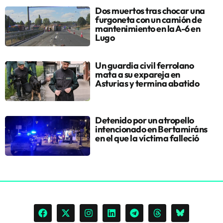
Dos muertos tras chocar una
furgoneta con un camión de
mantenimiento en la A-6 en
Lugo
Un guardia civil ferrolano
mata a su expareja en
Asturias y termina abatido
Detenido por un atropello
intencionado en Bertamiráns
en el que la víctima falleció