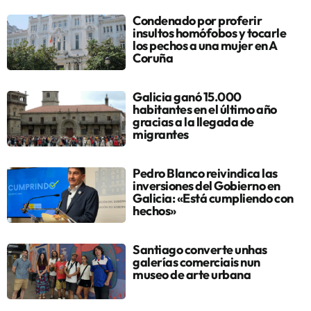
Condenado por proferir
insultos homófobos y tocarle
los pechos a una mujer en A
Coruña
Galicia ganó 15.000
habitantes en el último año
gracias a la llegada de
migrantes
Pedro Blanco reivindica las
inversiones del Gobierno en
Galicia: «Está cumpliendo con
hechos»
Santiago converte unhas
galerías comerciais nun
museo de arte urbana