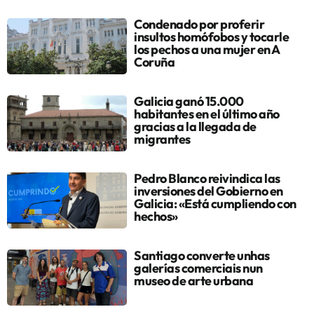
Condenado por proferir
insultos homófobos y tocarle
los pechos a una mujer en A
Coruña
Galicia ganó 15.000
habitantes en el último año
gracias a la llegada de
migrantes
Pedro Blanco reivindica las
inversiones del Gobierno en
Galicia: «Está cumpliendo con
hechos»
Santiago converte unhas
galerías comerciais nun
museo de arte urbana