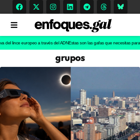
l lince europeo a través del ADN
Estas son las gafas que necesitas para ver e
grupos
Tendencias
Memoria Histórica
Gastronomía
Escenarios
Sostenibilidad