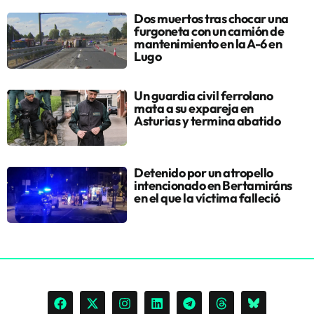
Dos muertos tras chocar una
furgoneta con un camión de
mantenimiento en la A-6 en
Lugo
Un guardia civil ferrolano
mata a su expareja en
Asturias y termina abatido
Detenido por un atropello
intencionado en Bertamiráns
en el que la víctima falleció