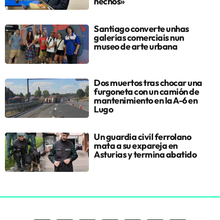
hechos»
Santiago converte unhas
galerías comerciais nun
museo de arte urbana
Dos muertos tras chocar una
furgoneta con un camión de
mantenimiento en la A-6 en
Lugo
Un guardia civil ferrolano
mata a su expareja en
Asturias y termina abatido