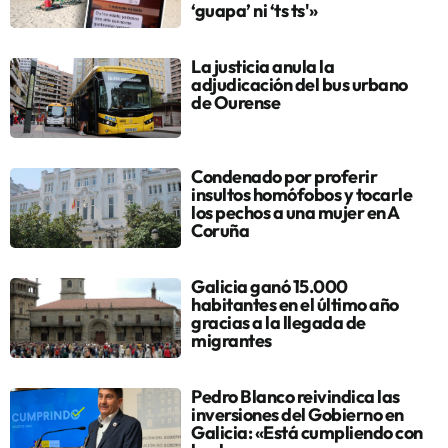
‘guapa’ ni ‘ts ts'»
La justicia anula la
adjudicación del bus urbano
de Ourense
Condenado por proferir
insultos homófobos y tocarle
los pechos a una mujer en A
Coruña
Galicia ganó 15.000
habitantes en el último año
gracias a la llegada de
migrantes
Pedro Blanco reivindica las
inversiones del Gobierno en
Galicia: «Está cumpliendo con