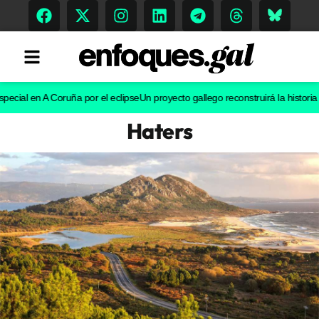
l en A Coruña por el eclipse
Un proyecto gallego reconstruirá la historia evolu
Haters
Tendencias
Memoria Histórica
Gastronomía
Escenarios
Sostenibilidad