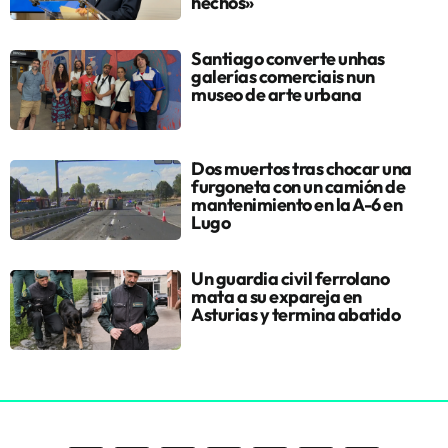
hechos»
Santiago converte unhas
galerías comerciais nun
museo de arte urbana
Dos muertos tras chocar una
furgoneta con un camión de
mantenimiento en la A-6 en
Lugo
Un guardia civil ferrolano
mata a su expareja en
Asturias y termina abatido