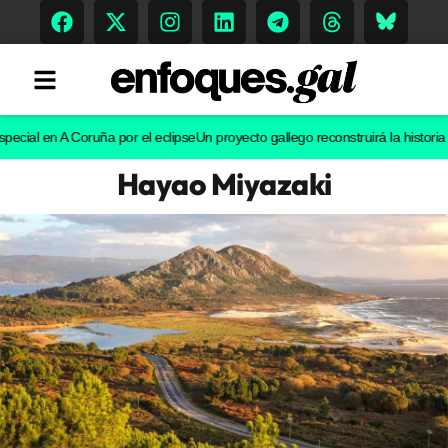
l en A Coruña por el eclipse
Un proyecto gallego reconstruirá la historia evolu
Hayao Miyazaki
Tendencias
Memoria Histórica
Gastronomía
Escenarios
Sostenibilidad