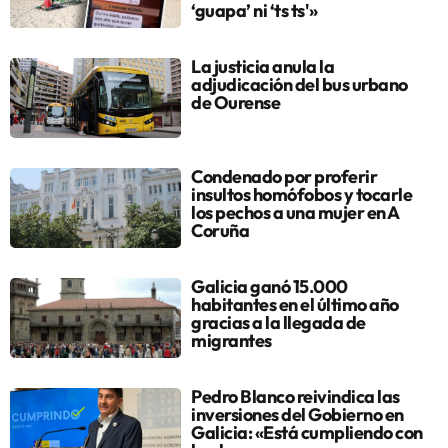
‘guapa’ ni ‘ts ts'»
La justicia anula la
adjudicación del bus urbano
de Ourense
Condenado por proferir
insultos homófobos y tocarle
los pechos a una mujer en A
Coruña
Galicia ganó 15.000
habitantes en el último año
gracias a la llegada de
migrantes
Pedro Blanco reivindica las
inversiones del Gobierno en
Galicia: «Está cumpliendo con