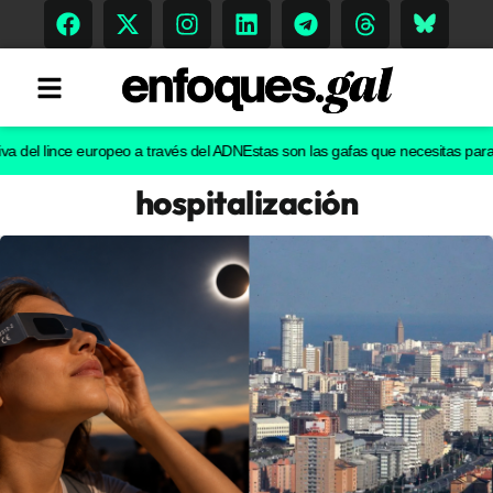
el lince europeo a través del ADN
Estas son las gafas que necesitas para ver e
hospitalización
Tendencias
Memoria Histórica
Gastronomía
Escenarios
Sostenibilidad