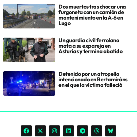
Dos muertos tras chocar una
furgoneta con un camión de
mantenimiento en la A-6 en
Lugo
Un guardia civil ferrolano
mata a su expareja en
Asturias y termina abatido
Detenido por un atropello
intencionado en Bertamiráns
en el que la víctima falleció