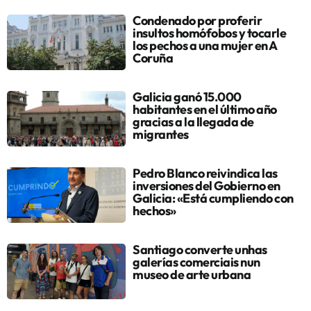
Condenado por proferir
insultos homófobos y tocarle
los pechos a una mujer en A
Coruña
Galicia ganó 15.000
habitantes en el último año
gracias a la llegada de
migrantes
Pedro Blanco reivindica las
inversiones del Gobierno en
Galicia: «Está cumpliendo con
hechos»
Santiago converte unhas
galerías comerciais nun
museo de arte urbana