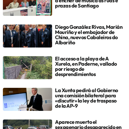
a encher de música as rúas e
prazas de Santiago
Diego González Rivas, Marián
Mouriño y el embajador de
China, nuevos Cabaleiros do
Albariño
El acceso a la playa de A
Xurela, en Paderne, vallado
por riesgo de
desprendimientos
La Xunta pedirá al Gobierno
una comisión bilateral para
«discutir» la ley de traspaso
de la AP-9
Aparece muerto el
sexagenario desaparecido en