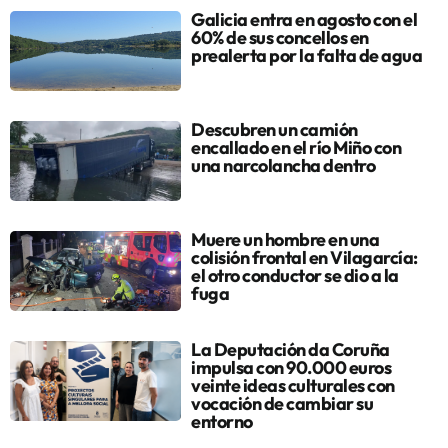
Galicia entra en agosto con el
60% de sus concellos en
prealerta por la falta de agua
Descubren un camión
encallado en el río Miño con
una narcolancha dentro
Muere un hombre en una
colisión frontal en Vilagarcía:
el otro conductor se dio a la
fuga
La Deputación da Coruña
impulsa con 90.000 euros
veinte ideas culturales con
vocación de cambiar su
entorno