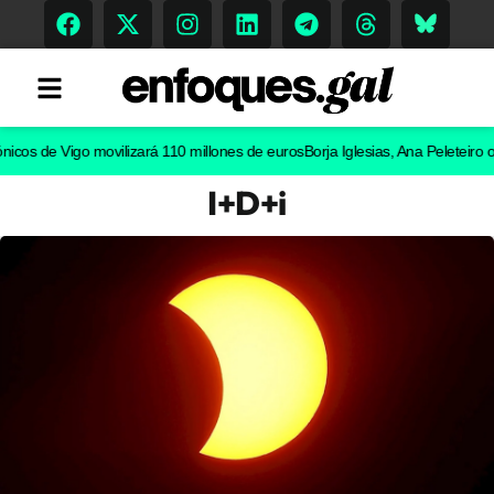
 de Vigo movilizará 110 millones de euros
Borja Iglesias, Ana Peleteiro o Abe
I+D+i
Tendencias
Memoria Histórica
Gastronomía
Escenarios
Sostenibilidad