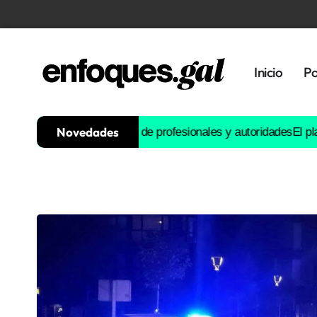
Inicio
Po
Novedades
as recomendaciones de profesionales y autoridades
El plan de San
Tendencias
Memoria
Histórica
Gastronomía