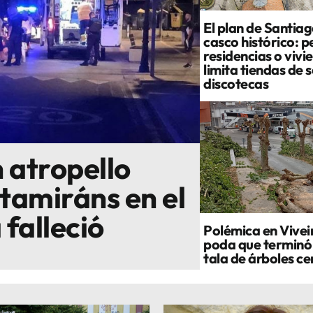
El plan de Santiag
casco histórico: p
residencias o vivi
limita tiendas de 
discotecas
 atropello
tamiráns en el
 falleció
Polémica en Vivei
poda que terminó
tala de árboles c