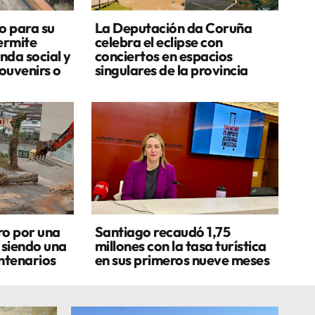
o para su
La Deputación da Coruña
ermite
celebra el eclipse con
enda social y
conciertos en espacios
souvenirs o
singulares de la provincia
ro por una
Santiago recaudó 1,75
 siendo una
millones con la tasa turística
entenarios
en sus primeros nueve meses