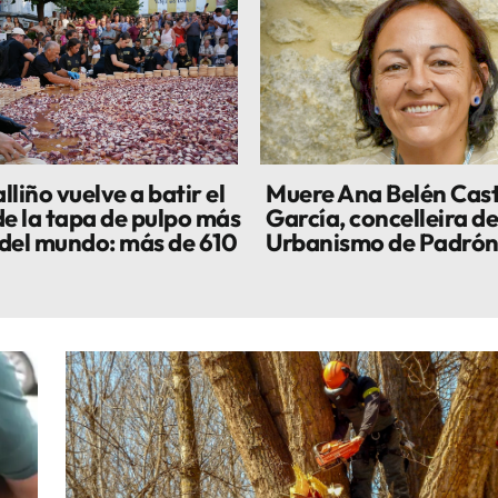
liño vuelve a batir el
Muere Ana Belén Cas
de la tapa de pulpo más
García, concelleira de
del mundo: más de 610
Urbanismo de Padró