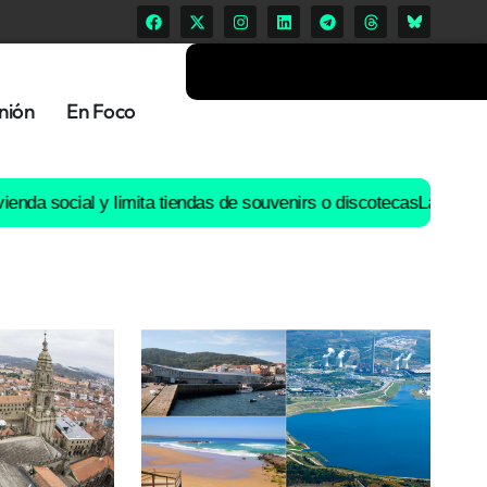
nión
En Foco
ial y limita tiendas de souvenirs o discotecas
La Deputación da C