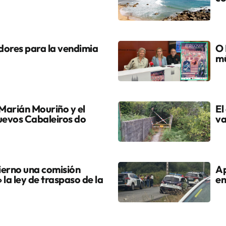
dores para la vendimia
O 
mú
Marián Mouriño y el
El
uevos Cabaleiros do
va
ierno una comisión
Ap
» la ley de traspaso de la
en