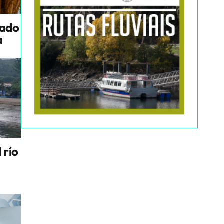
tado
a
 río