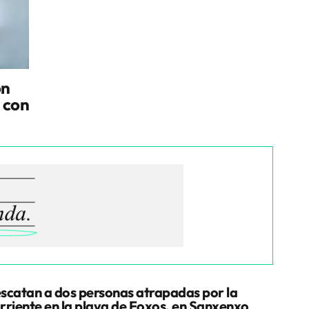
on
 con
scatan a dos personas atrapadas por la
rriente en la playa de Foxos, en Sanxenxo