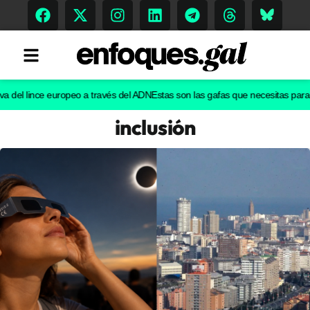
l lince europeo a través del ADN
Estas son las gafas que necesitas para ver e
inclusión
Tendencias
Memoria Histórica
Gastronomía
Escenarios
Sostenibilidad