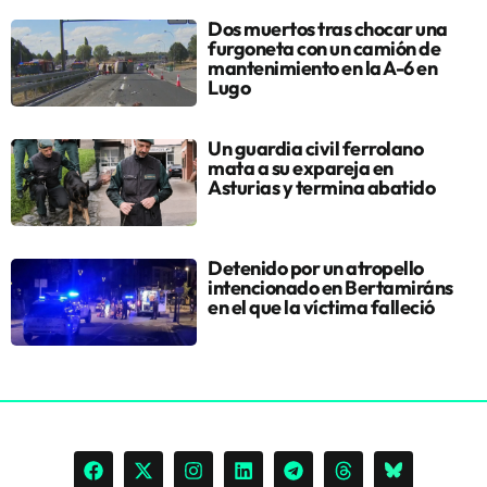
Dos muertos tras chocar una
furgoneta con un camión de
mantenimiento en la A-6 en
Lugo
Un guardia civil ferrolano
mata a su expareja en
Asturias y termina abatido
Detenido por un atropello
intencionado en Bertamiráns
en el que la víctima falleció