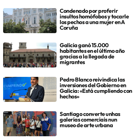
Condenado por proferir
insultos homófobos y tocarle
los pechos a una mujer en A
Coruña
Galicia ganó 15.000
habitantes en el último año
gracias a la llegada de
migrantes
Pedro Blanco reivindica las
inversiones del Gobierno en
Galicia: «Está cumpliendo con
hechos»
Santiago converte unhas
galerías comerciais nun
museo de arte urbana