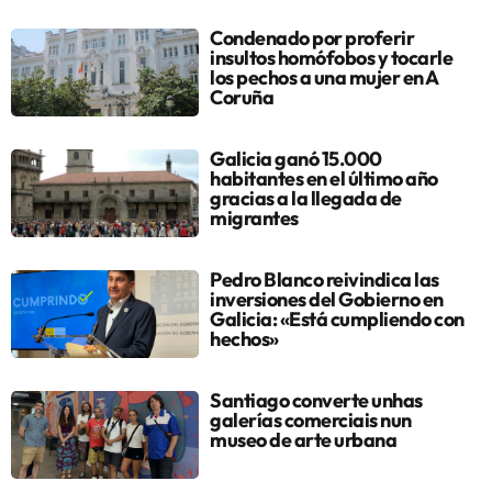
Condenado por proferir
insultos homófobos y tocarle
los pechos a una mujer en A
Coruña
Galicia ganó 15.000
habitantes en el último año
gracias a la llegada de
migrantes
Pedro Blanco reivindica las
inversiones del Gobierno en
Galicia: «Está cumpliendo con
hechos»
Santiago converte unhas
galerías comerciais nun
museo de arte urbana