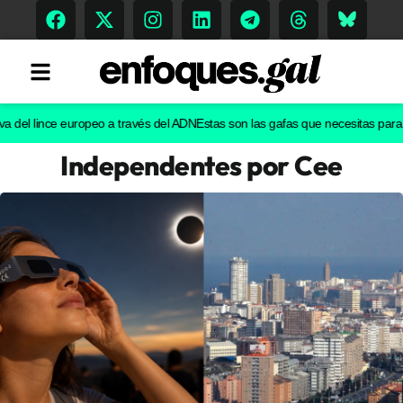
l lince europeo a través del ADN
Estas son las gafas que necesitas para ver e
Independentes por Cee
Tendencias
Memoria Histórica
Gastronomía
Escenarios
Sostenibilidad