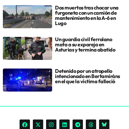
Dos muertos tras chocar una
furgoneta con un camión de
mantenimiento en la A-6 en
Lugo
Un guardia civil ferrolano
mata a su expareja en
Asturias y termina abatido
Detenido por un atropello
intencionado en Bertamiráns
en el que la víctima falleció