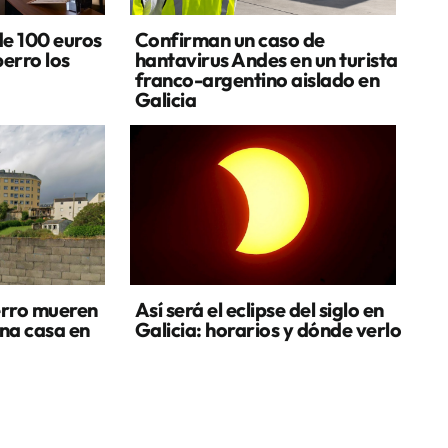
de 100 euros
Confirman un caso de
perro los
hantavirus Andes en un turista
franco-argentino aislado en
Galicia
erro mueren
Así será el eclipse del siglo en
una casa en
Galicia: horarios y dónde verlo