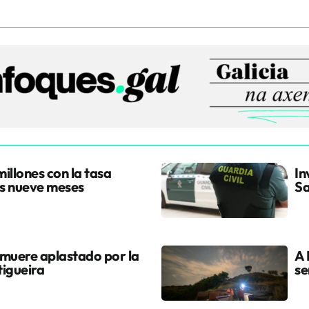
illones con la tasa
In
os nueve meses
Sa
 muere aplastado por la
A 
tigueira
se