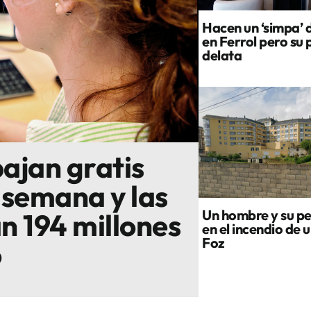
Hacen un ‘simpa’ 
en Ferrol pero su 
delata
bajan gratis
 semana y las
Un hombre y su p
n 194 millones
en el incendio de 
Foz
o