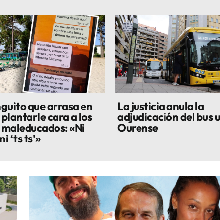
nguito que arrasa en
La justicia anula la
 plantarle cara a los
adjudicación del bus 
s maleducados: «Ni
Ourense
i ‘ts ts'»