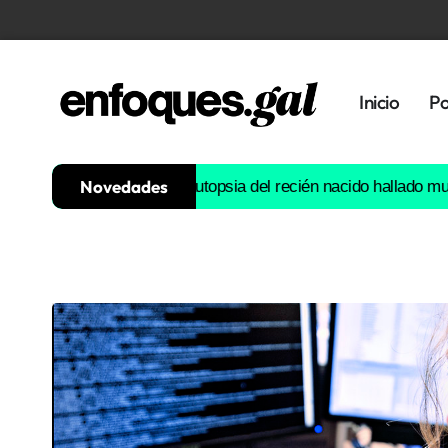
Inicio
Po
Novedades
illones al año
La autopsia del recién nacido hallado muerto en 
Tendencias
Memoria
Histórica
Gastronomía