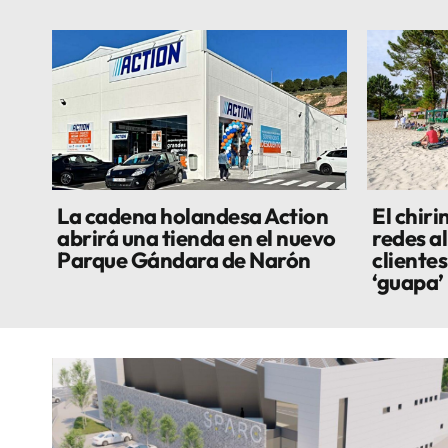
La cadena holandesa Action
El chiri
abrirá una tienda en el nuevo
redes al
Parque Gándara de Narón
cliente
‘guapa’ n