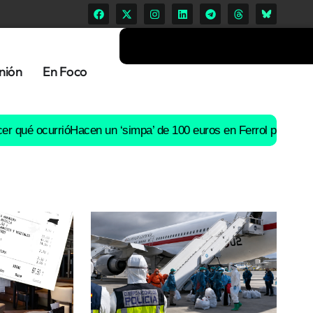
nión
En Foco
urrió
Hacen un ‘simpa’ de 100 euros en Ferrol pero su perro los 