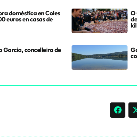
ora doméstica en Coles
O 
0 euros en casas de
de
ki
 García, concelleira de
Ga
co