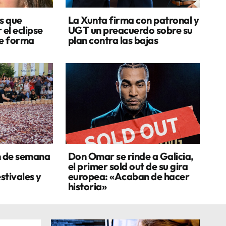
s que
La Xunta firma con patronal y
 el eclipse
UGT un preacuerdo sobre su
de forma
plan contra las bajas
n de semana
Don Omar se rinde a Galicia,
el primer sold out de su gira
stivales y
europea: «Acaban de hacer
historia»