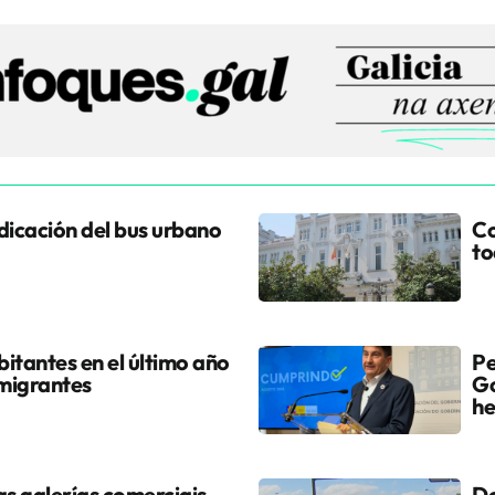
udicación del bus urbano
Co
to
itantes en el último año
Pe
 migrantes
Go
he
s galerías comerciais
Do