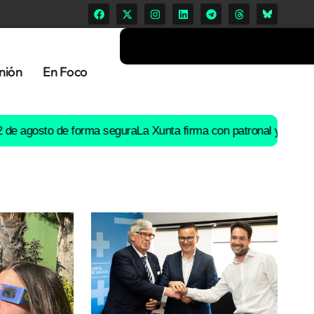
nión
En Foco
sto de forma segura
La Xunta firma con patronal y UGT un preacu