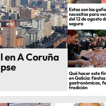
Estas son las gafa
necesitas para ver
del 12 de agosto 
segura
al en A Coruña
ipse
Qué hacer este fi
en Galicia: fiestas
gastronómicas, fe
tradición