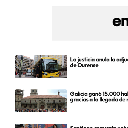
La justicia anula la adj
de Ourense
Galicia ganó 15.000 hab
gracias a la llegada de
Santiago converte unha