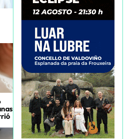
o
anas
rrió