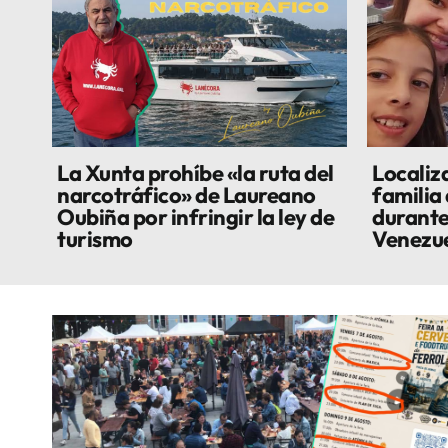
La Xunta prohíbe «la ruta del
Localiza
narcotráfico» de Laureano
familia
Oubiña por infringir la ley de
durante
turismo
Venezu