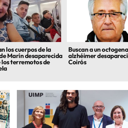
n los cuerpos de la
Buscan a un octogena
 de Marín desaparecida
alzhéimer desapareci
 los terremotos de
Coirós
ela