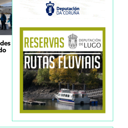
ndes
ado