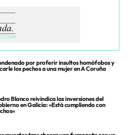
ndenado por proferir insultos homófobos y
carle los pechos a una mujer en A Coruña
dro Blanco reivindica las inversiones del
bierno en Galicia: «Está cumpliendo con
chos»
s muertos tras chocar una furgoneta con un