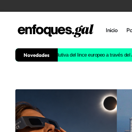
Inicio
Po
Novedades
uirá la historia evolutiva del lince europeo a través del ADN
Esta
Tendencias
Memoria
Histórica
Gastronomía