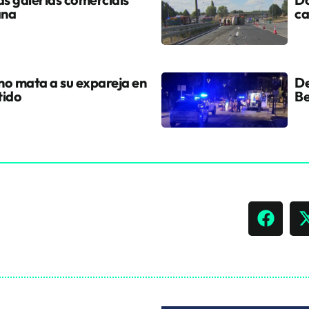
ana
ca
ano mata a su expareja en
De
tido
Be