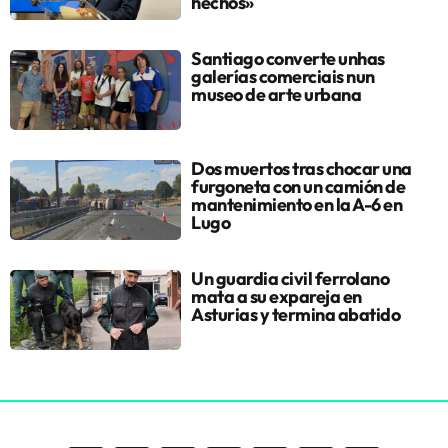
hechos»
Santiago converte unhas
galerías comerciais nun
museo de arte urbana
Dos muertos tras chocar una
furgoneta con un camión de
mantenimiento en la A-6 en
Lugo
Un guardia civil ferrolano
mata a su expareja en
Asturias y termina abatido