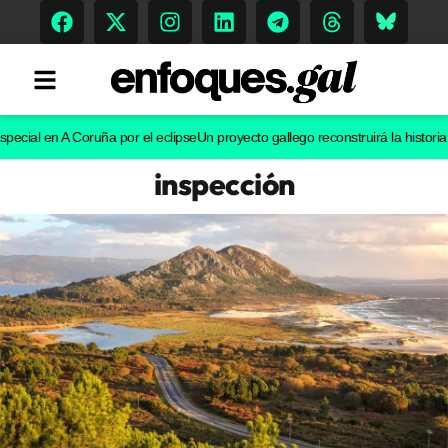
l en A Coruña por el eclipse
Un proyecto gallego reconstruirá la historia evolu
inspección
Tendencias
Memoria Histórica
Gastronomía
Escenarios
Sostenibilidad