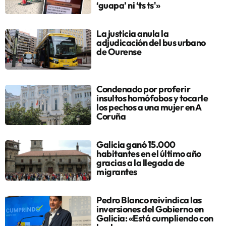
‘guapa’ ni ‘ts ts'»
La justicia anula la
adjudicación del bus urbano
de Ourense
Condenado por proferir
insultos homófobos y tocarle
los pechos a una mujer en A
Coruña
Galicia ganó 15.000
habitantes en el último año
gracias a la llegada de
migrantes
Pedro Blanco reivindica las
inversiones del Gobierno en
Galicia: «Está cumpliendo con