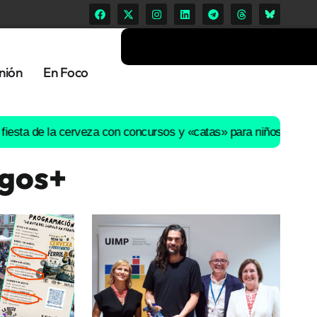
nión
En Foco
 la cerveza con concursos y «catas» para niños desata las críti
egos+