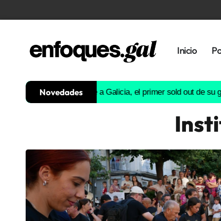
Inicio
Po
Novedades
Don Omar se rinde a Galicia, el primer sold out de su gira euro
Inst
Tendencias
Memoria
Histórica
Gastronomía