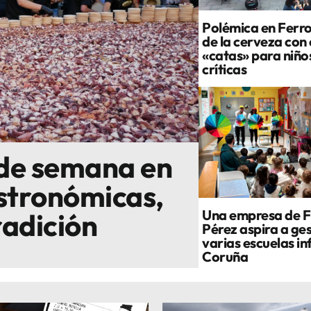
Polémica en Ferrol
de la cerveza con
«catas» para niño
críticas
 de semana en
astronómicas,
Una empresa de F
radición
Pérez aspira a ge
varias escuelas in
Coruña