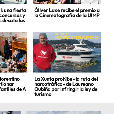
: una fiesta
Óliver Laxe recibe el premio a
 concursos y
la Cinematografía de la UIMP
s desata las
lorentino
La Xunta prohíbe «la ruta del
stionar
narcotráfico» de Laureano
fantiles de A
Oubiña por infringir la ley de
turismo