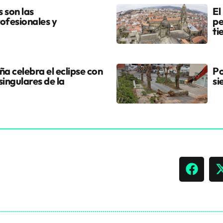
s son las
El
ofesionales y
pe
ti
a celebra el eclipse con
Po
singulares de la
si