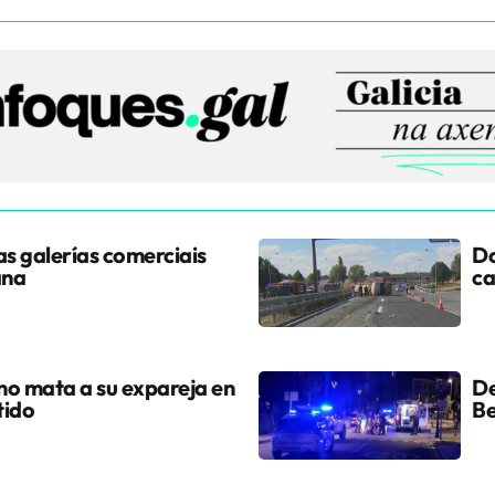
s galerías comerciais
Do
ana
ca
ano mata a su expareja en
De
tido
Be