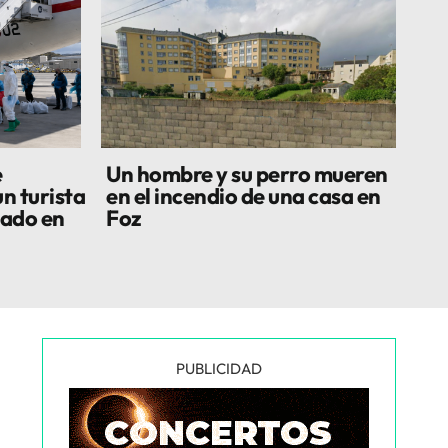
e
Un hombre y su perro mueren
n turista
en el incendio de una casa en
lado en
Foz
PUBLICIDAD