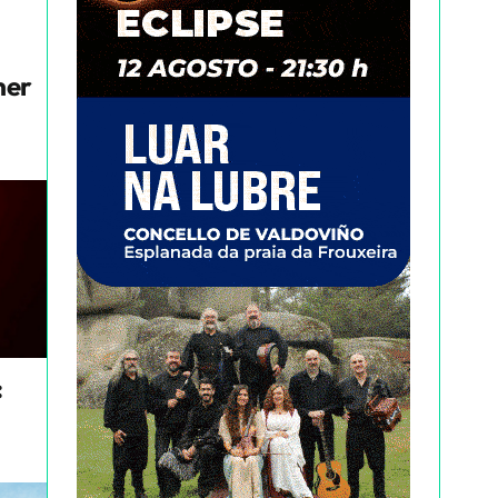
mer
: