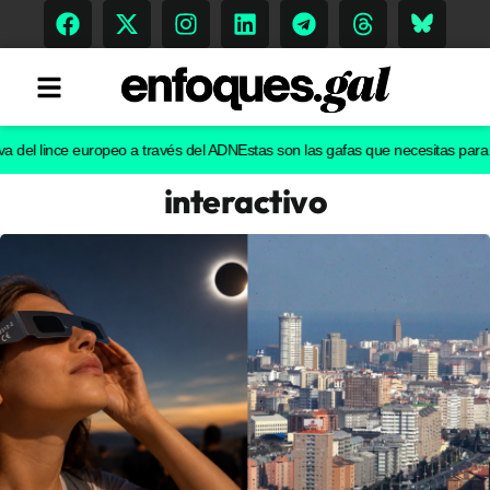
l lince europeo a través del ADN
Estas son las gafas que necesitas para ver e
interactivo
Tendencias
Memoria Histórica
Gastronomía
Escenarios
Sostenibilidad