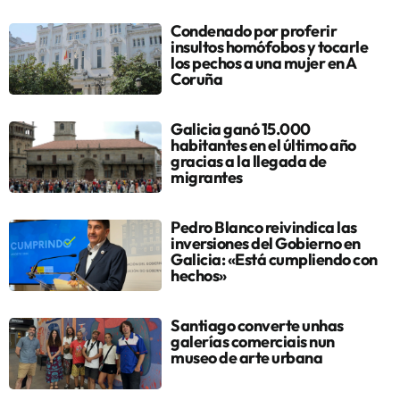
Condenado por proferir
insultos homófobos y tocarle
los pechos a una mujer en A
Coruña
Galicia ganó 15.000
habitantes en el último año
gracias a la llegada de
migrantes
Pedro Blanco reivindica las
inversiones del Gobierno en
Galicia: «Está cumpliendo con
hechos»
Santiago converte unhas
galerías comerciais nun
museo de arte urbana