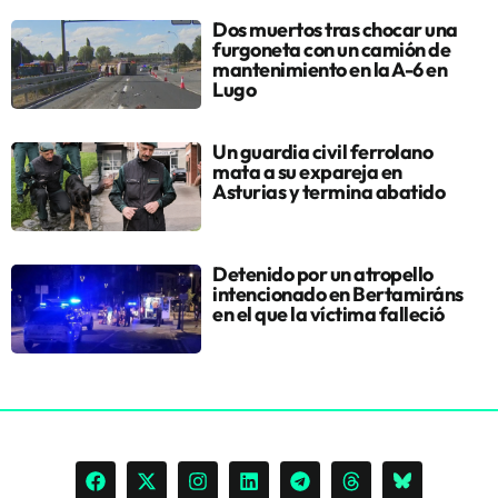
Dos muertos tras chocar una
furgoneta con un camión de
mantenimiento en la A-6 en
Lugo
Un guardia civil ferrolano
mata a su expareja en
Asturias y termina abatido
Detenido por un atropello
intencionado en Bertamiráns
en el que la víctima falleció