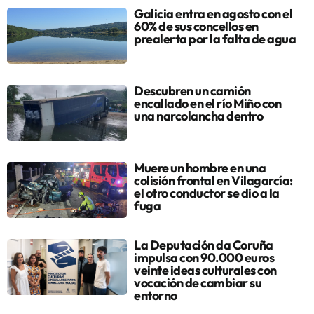
Galicia entra en agosto con el
60% de sus concellos en
prealerta por la falta de agua
Descubren un camión
encallado en el río Miño con
una narcolancha dentro
Muere un hombre en una
colisión frontal en Vilagarcía:
el otro conductor se dio a la
fuga
La Deputación da Coruña
impulsa con 90.000 euros
veinte ideas culturales con
vocación de cambiar su
entorno