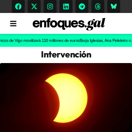
e Vigo movilizará 110 millones de euros
Borja Iglesias, Ana Peleteiro o Abel C
Intervención
Tendencias
Memoria Histórica
Gastronomía
Escenarios
Sostenibilidad