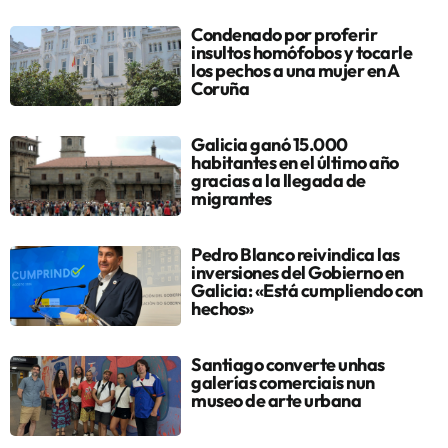
Condenado por proferir
insultos homófobos y tocarle
los pechos a una mujer en A
Coruña
Galicia ganó 15.000
habitantes en el último año
gracias a la llegada de
migrantes
Pedro Blanco reivindica las
inversiones del Gobierno en
Galicia: «Está cumpliendo con
hechos»
Santiago converte unhas
galerías comerciais nun
museo de arte urbana