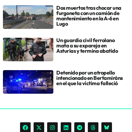
Dos muertos tras chocar una
furgoneta con un camión de
mantenimiento en la A-6 en
Lugo
Un guardia civil ferrolano
mata a su expareja en
Asturias y termina abatido
Detenido por un atropello
intencionado en Bertamiráns
en el que la víctima falleció