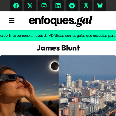
l lince europeo a través del ADN
Estas son las gafas que necesitas para ver el
James Blunt
Tendencias
Memoria Histórica
Gastronomía
Escenarios
Sostenibilidad