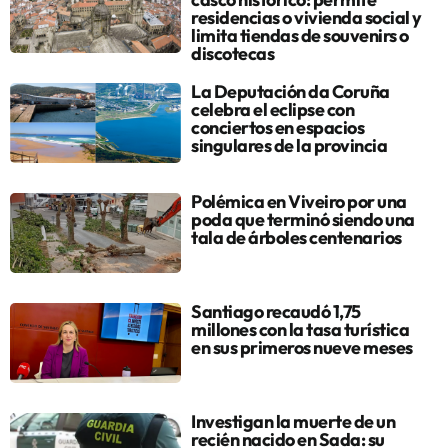
residencias o vivienda social y
limita tiendas de souvenirs o
discotecas
La Deputación da Coruña
celebra el eclipse con
conciertos en espacios
singulares de la provincia
Polémica en Viveiro por una
poda que terminó siendo una
tala de árboles centenarios
Santiago recaudó 1,75
millones con la tasa turística
en sus primeros nueve meses
Investigan la muerte de un
recién nacido en Sada: su