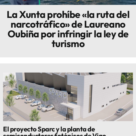
La Xunta prohíbe «la ruta del
Innova
narcotráfico» de Laureano
Oubiña por infringir la ley de
turismo
El proyecto Sparc y la planta de
semiconductores fotónicos de Vigo