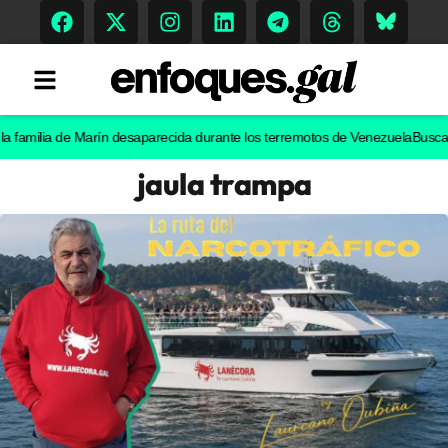
ilia de Marín desaparecida durante los terremotos de Venezuela
Buscan a un 
jaula trampa
Tendencias
Memoria Histórica
Gastronomía
Escenarios
Sostenibilidad