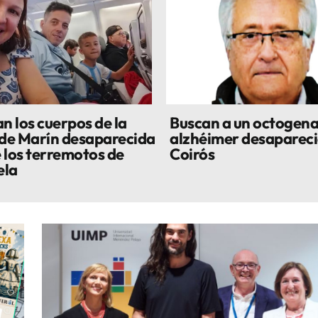
n los cuerpos de la
Buscan a un octogena
 de Marín desaparecida
alzhéimer desapareci
 los terremotos de
Coirós
ela