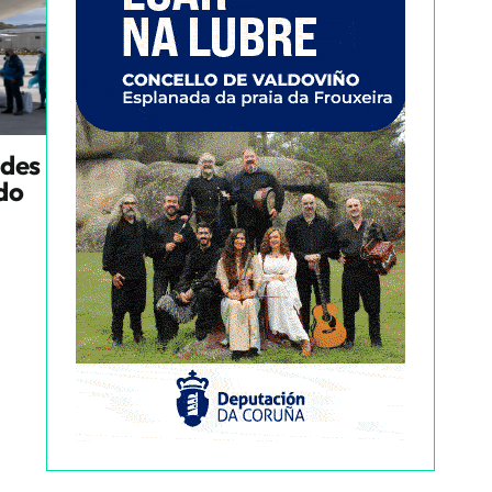
ndes
ado