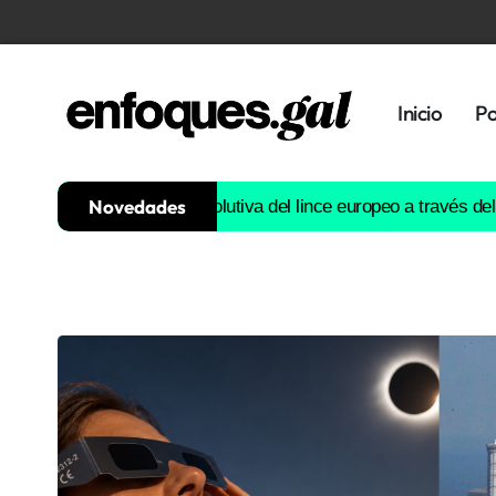
Inicio
Po
Novedades
ruirá la historia evolutiva del lince europeo a través del ADN
Est
Tendencias
Memoria
Histórica
Gastronomía