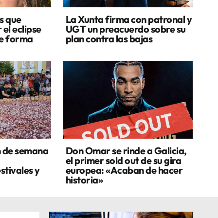
s que
La Xunta firma con patronal y
 el eclipse
UGT un preacuerdo sobre su
de forma
plan contra las bajas
n de semana
Don Omar se rinde a Galicia,
el primer sold out de su gira
stivales y
europea: «Acaban de hacer
historia»