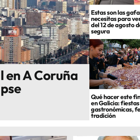
Estas son las gafa
necesitas para ver
del 12 de agosto 
segura
al en A Coruña
ipse
Qué hacer este fi
en Galicia: fiestas
gastronómicas, fe
tradición