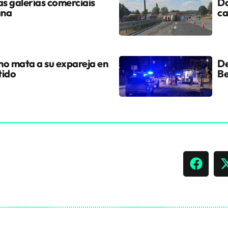
s galerías comerciais
Do
ana
ca
ano mata a su expareja en
De
tido
Be