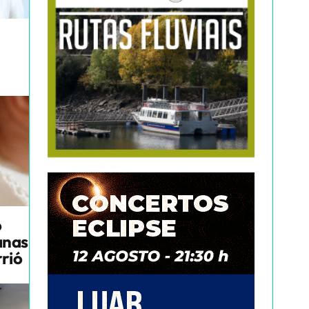
o
anas
rrió