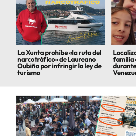
La Xunta prohíbe «la ruta del
Localiza
narcotráfico» de Laureano
familia
Oubiña por infringir la ley de
durante
turismo
Venezu