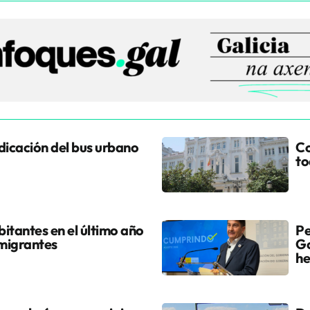
udicación del bus urbano
Co
to
itantes en el último año
Pe
 migrantes
Go
he