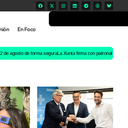
nión
En Foco
osto de forma segura
La Xunta firma con patronal y UGT un preac