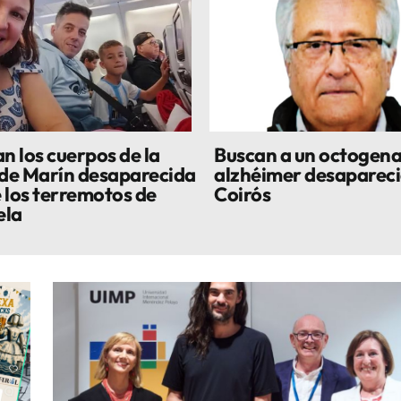
n los cuerpos de la
Buscan a un octogena
 de Marín desaparecida
alzhéimer desapareci
 los terremotos de
Coirós
ela