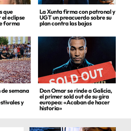
s que
La Xunta firma con patronal y
 el eclipse
UGT un preacuerdo sobre su
de forma
plan contra las bajas
n de semana
Don Omar se rinde a Galicia,
el primer sold out de su gira
stivales y
europea: «Acaban de hacer
historia»