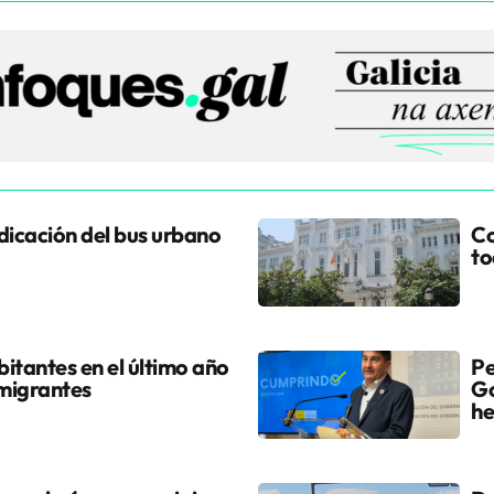
udicación del bus urbano
Co
to
itantes en el último año
Pe
 migrantes
Go
he