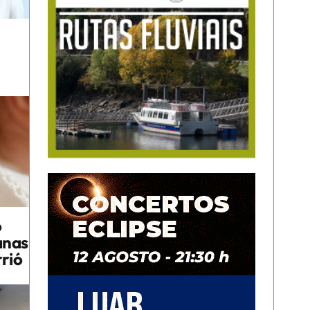
o
anas
rrió