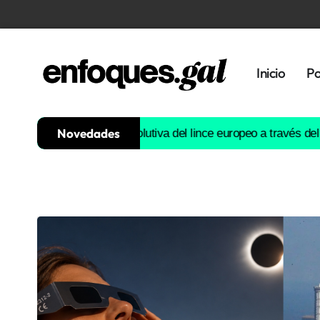
Inicio
Po
Novedades
ruirá la historia evolutiva del lince europeo a través del ADN
Est
Tendencias
Memoria
Histórica
Gastronomía