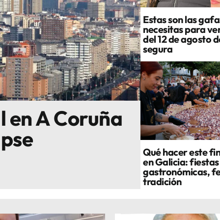
Estas son las gafa
necesitas para ver
del 12 de agosto 
segura
al en A Coruña
ipse
Qué hacer este fi
en Galicia: fiestas
gastronómicas, fe
tradición