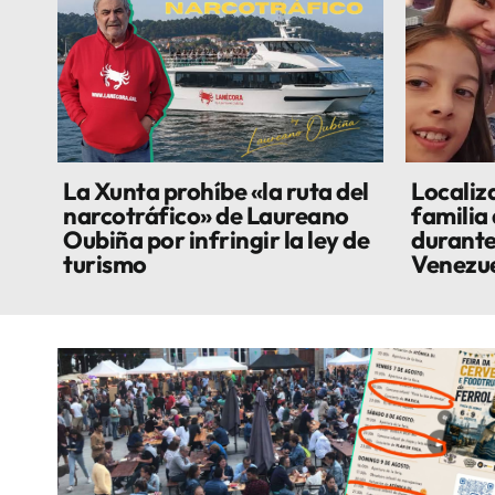
La Xunta prohíbe «la ruta del
Localiza
narcotráfico» de Laureano
familia
Oubiña por infringir la ley de
durante
turismo
Venezu