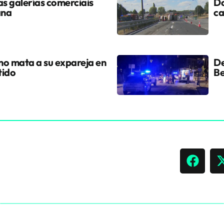
s galerías comerciais
Do
ana
ca
ano mata a su expareja en
De
tido
Be