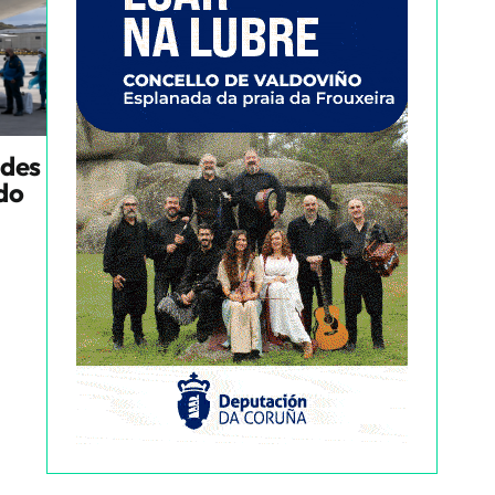
ndes
ado