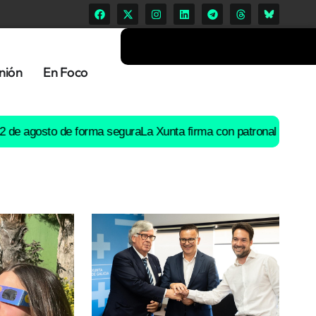
nión
En Foco
osto de forma segura
La Xunta firma con patronal y UGT un preac