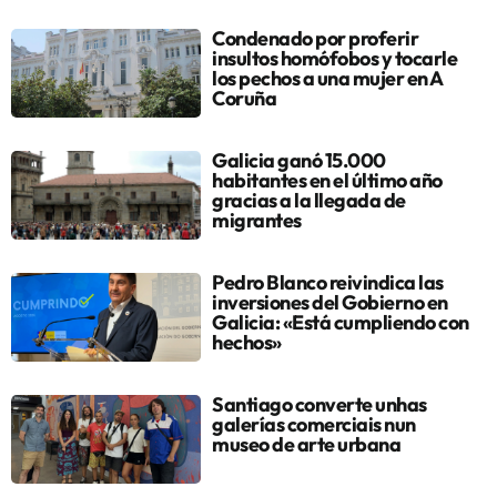
Condenado por proferir
insultos homófobos y tocarle
los pechos a una mujer en A
Coruña
Galicia ganó 15.000
habitantes en el último año
gracias a la llegada de
migrantes
Pedro Blanco reivindica las
inversiones del Gobierno en
Galicia: «Está cumpliendo con
hechos»
Santiago converte unhas
galerías comerciais nun
museo de arte urbana