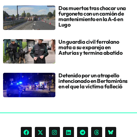
Dos muertos tras chocar una
furgoneta con un camión de
mantenimiento en la A-6 en
Lugo
Un guardia civil ferrolano
mata a su expareja en
Asturias y termina abatido
Detenido por un atropello
intencionado en Bertamiráns
en el que la víctima falleció