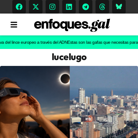
l lince europeo a través del ADN
Estas son las gafas que necesitas para ver e
lucelugo
Tendencias
Memoria Histórica
Gastronomía
Escenarios
Sostenibilidad