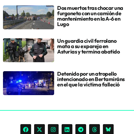
Dos muertos tras chocar una
furgoneta con un camión de
mantenimiento en la A-6 en
Lugo
Un guardia civil ferrolano
mata a su expareja en
Asturias y termina abatido
Detenido por un atropello
intencionado en Bertamiráns
en el que la víctima falleció