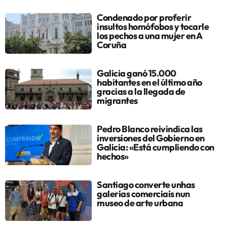
Condenado por proferir
insultos homófobos y tocarle
los pechos a una mujer en A
Coruña
Galicia ganó 15.000
habitantes en el último año
gracias a la llegada de
migrantes
Pedro Blanco reivindica las
inversiones del Gobierno en
Galicia: «Está cumpliendo con
hechos»
Santiago converte unhas
galerías comerciais nun
museo de arte urbana