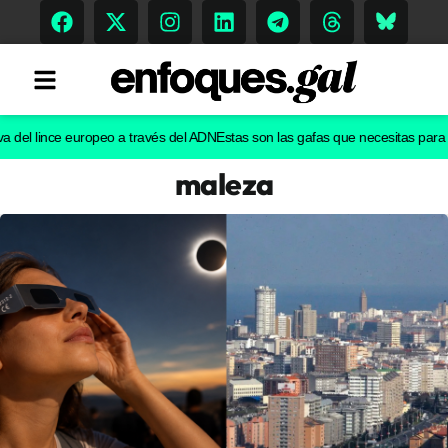
l lince europeo a través del ADN
Estas son las gafas que necesitas para ver el
maleza
Tendencias
Memoria Histórica
Gastronomía
Escenarios
Sostenibilidad