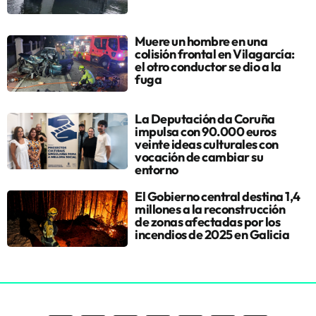
Muere un hombre en una
colisión frontal en Vilagarcía:
el otro conductor se dio a la
fuga
La Deputación da Coruña
impulsa con 90.000 euros
veinte ideas culturales con
vocación de cambiar su
entorno
El Gobierno central destina 1,4
millones a la reconstrucción
de zonas afectadas por los
incendios de 2025 en Galicia