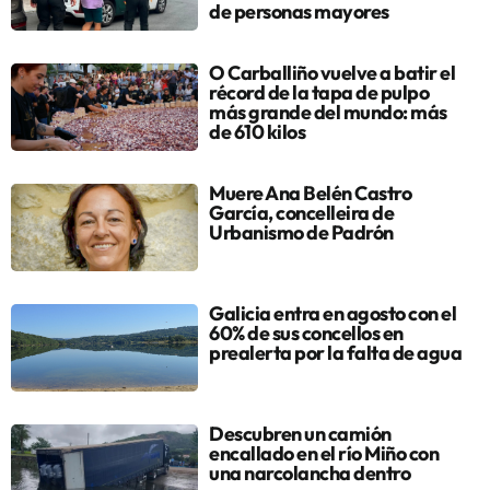
de personas mayores
O Carballiño vuelve a batir el
récord de la tapa de pulpo
más grande del mundo: más
de 610 kilos
Muere Ana Belén Castro
García, concelleira de
Urbanismo de Padrón
Galicia entra en agosto con el
60% de sus concellos en
prealerta por la falta de agua
Descubren un camión
encallado en el río Miño con
una narcolancha dentro