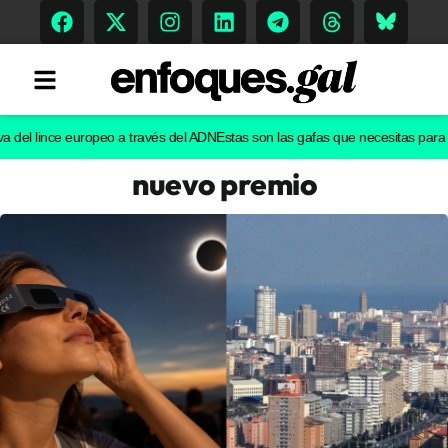
l lince europeo a través del ADN
Estas son las gafas que necesitas para ver el
nuevo premio
Tendencias
Memoria Histórica
Gastronomía
Escenarios
Sostenibilidad