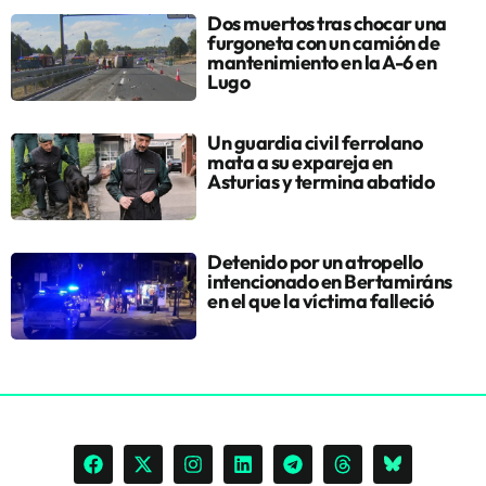
Dos muertos tras chocar una
furgoneta con un camión de
mantenimiento en la A-6 en
Lugo
Un guardia civil ferrolano
mata a su expareja en
Asturias y termina abatido
Detenido por un atropello
intencionado en Bertamiráns
en el que la víctima falleció