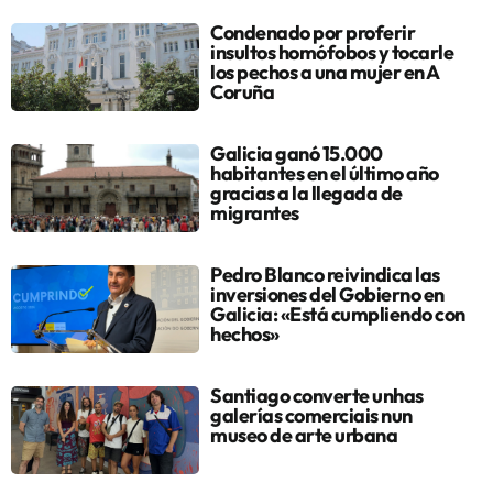
Condenado por proferir
insultos homófobos y tocarle
los pechos a una mujer en A
Coruña
Galicia ganó 15.000
habitantes en el último año
gracias a la llegada de
migrantes
Pedro Blanco reivindica las
inversiones del Gobierno en
Galicia: «Está cumpliendo con
hechos»
Santiago converte unhas
galerías comerciais nun
museo de arte urbana