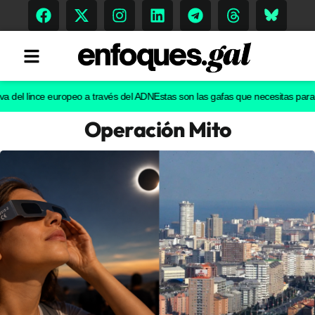
l lince europeo a través del ADN
Estas son las gafas que necesitas para ver e
Operación Mito
Tendencias
Memoria Histórica
Gastronomía
Escenarios
Sostenibilidad