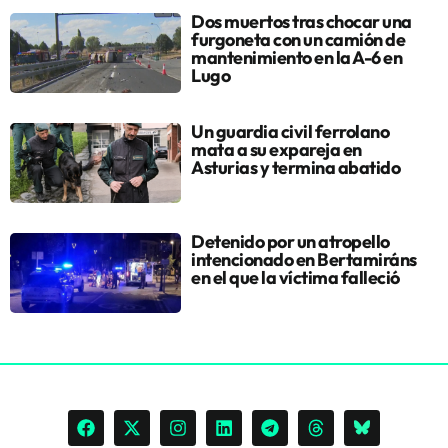
Dos muertos tras chocar una
furgoneta con un camión de
mantenimiento en la A-6 en
Lugo
Un guardia civil ferrolano
mata a su expareja en
Asturias y termina abatido
Detenido por un atropello
intencionado en Bertamiráns
en el que la víctima falleció