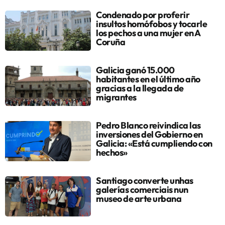
Condenado por proferir
insultos homófobos y tocarle
los pechos a una mujer en A
Coruña
Galicia ganó 15.000
habitantes en el último año
gracias a la llegada de
migrantes
Pedro Blanco reivindica las
inversiones del Gobierno en
Galicia: «Está cumpliendo con
hechos»
Santiago converte unhas
galerías comerciais nun
museo de arte urbana