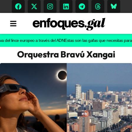
l lince europeo a través del ADN
Estas son las gafas que necesitas para ver e
Orquestra Bravú Xangai
Tendencias
Memoria Histórica
Gastronomía
Escenarios
Sostenibilidad