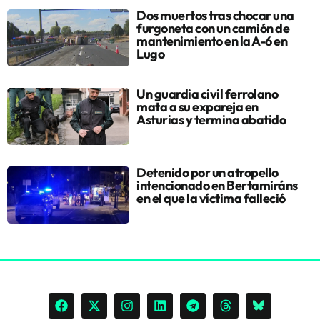
Dos muertos tras chocar una
furgoneta con un camión de
mantenimiento en la A-6 en
Lugo
Un guardia civil ferrolano
mata a su expareja en
Asturias y termina abatido
Detenido por un atropello
intencionado en Bertamiráns
en el que la víctima falleció