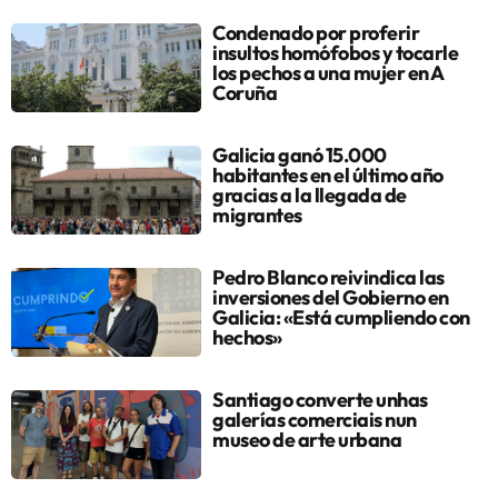
Condenado por proferir
insultos homófobos y tocarle
los pechos a una mujer en A
Coruña
Galicia ganó 15.000
habitantes en el último año
gracias a la llegada de
migrantes
Pedro Blanco reivindica las
inversiones del Gobierno en
Galicia: «Está cumpliendo con
hechos»
Santiago converte unhas
galerías comerciais nun
museo de arte urbana