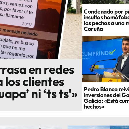
Condenado por pr
insultos homófobo
los pechos a una m
Coruña
arrasa en redes
 los clientes
Pedro Blanco reivi
pa’ ni ‘ts ts'»
inversiones del G
Galicia: «Está cu
hechos»