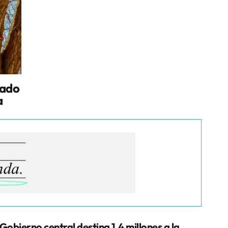
tado
a
 Gobierno central destina 1,4 millones a la