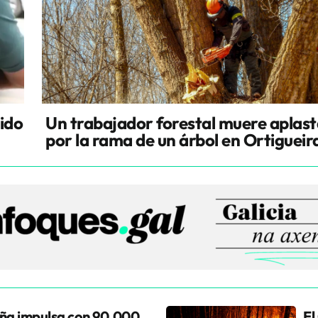
cido
Un trabajador forestal muere aplas
por la rama de un árbol en Ortigueir
ña impulsa con 90.000
El