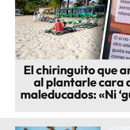
Escenarios
Sostenibilidad
Innova
El chiringuito que 
al plantarle cara a
maleducados: «Ni ‘gua