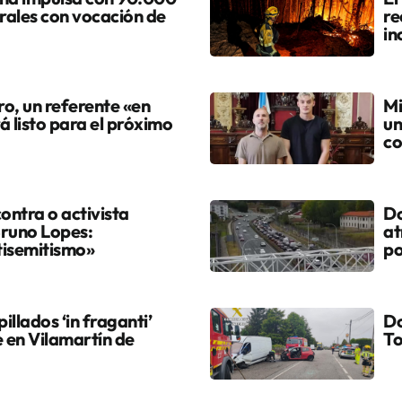
urales con vocación de
re
in
ro, un referente «en
Mi
á listo para el próximo
un
co
ontra o activista
Do
Bruno Lopes:
at
tisemitismo»
po
illados ‘in fraganti’
Do
 en Vilamartín de
T