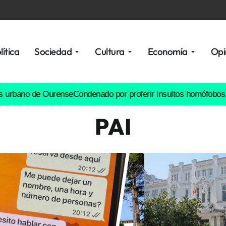
lítica
Sociedad
Cultura
Economía
Opi
no de Ourense
Condenado por proferir insultos homófobos y tocarl
PAI