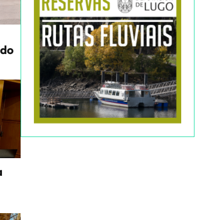
ido
a