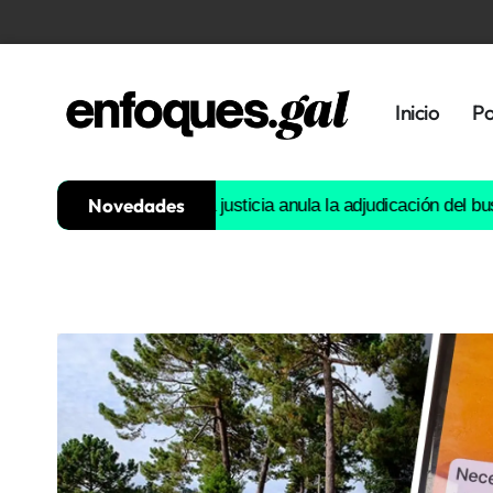
Inicio
Po
Novedades
guapa’ ni ‘ts ts'»
La justicia anula la adjudicación del bus urba
Tendencias
Memoria
Histórica
Gastronomía