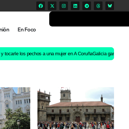
nión
En Foco
e los pechos a una mujer en A Coruña
Galicia ganó 15.000 habita