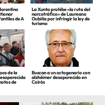
lorentino
La Xunta prohíbe «la ruta del
stionar
narcotráfico» de Laureano
fantiles de A
Oubiña por infringir la ley de
turismo
pos de la
Buscan a un octogenario con
desaparecida
alzhéimer desaparecido en
motos de
Coirós