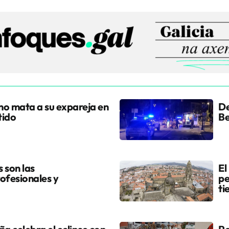
ano mata a su expareja en
De
tido
Be
s son las
El
ofesionales y
pe
ti