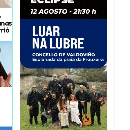
o
anas
rrió