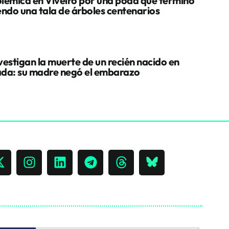
lémica en Viveiro por una poda que terminó
endo una tala de árboles centenarios
vestigan la muerte de un recién nacido en
da: su madre negó el embarazo