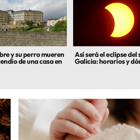
re y su perro mueren
Así será el eclipse del 
cendio de una casa en
Galicia: horarios y dó