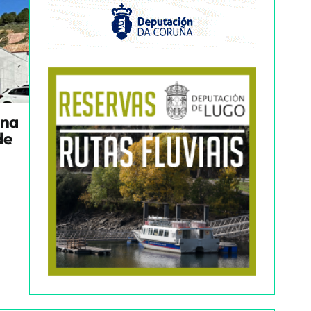
una
de