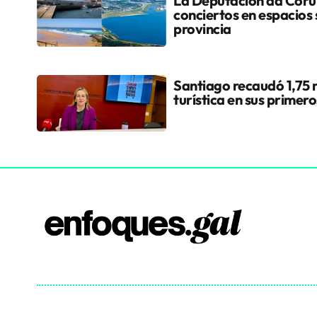
La Deputación da Coruñ
conciertos en espacios 
provincia
Santiago recaudó 1,75 m
turística en sus primer