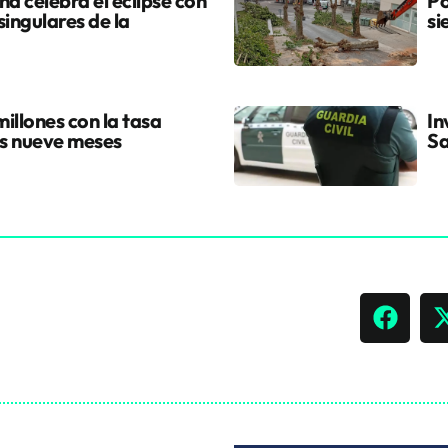
a celebra el eclipse con
Po
singulares de la
si
illones con la tasa
In
os nueve meses
Sa