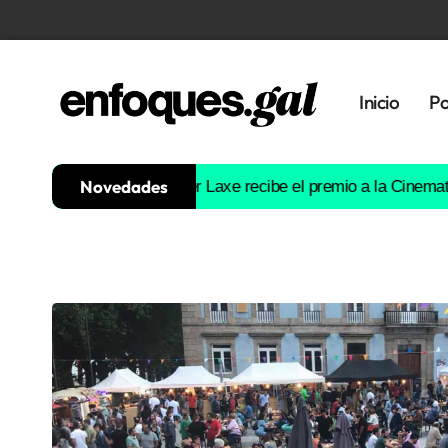
Inicio
Po
Novedades
ta las críticas
Óliver Laxe recibe el premio a la Cinematografía
Tendencias
Memoria
Histórica
Gastronomía