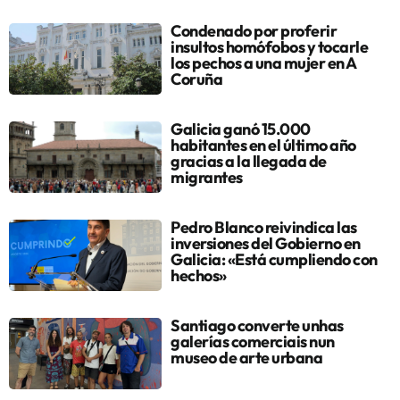
Condenado por proferir
insultos homófobos y tocarle
los pechos a una mujer en A
Coruña
Galicia ganó 15.000
habitantes en el último año
gracias a la llegada de
migrantes
Pedro Blanco reivindica las
inversiones del Gobierno en
Galicia: «Está cumpliendo con
hechos»
Santiago converte unhas
galerías comerciais nun
museo de arte urbana