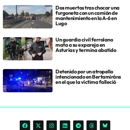
Dos muertos tras chocar una
furgoneta con un camión de
mantenimiento en la A-6 en
Lugo
Un guardia civil ferrolano
mata a su expareja en
Asturias y termina abatido
Detenido por un atropello
intencionado en Bertamiráns
en el que la víctima falleció