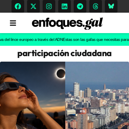
l lince europeo a través del ADN
Estas son las gafas que necesitas para ver e
participación ciudadana
Tendencias
Memoria Histórica
Gastronomía
Escenarios
Sostenibilidad