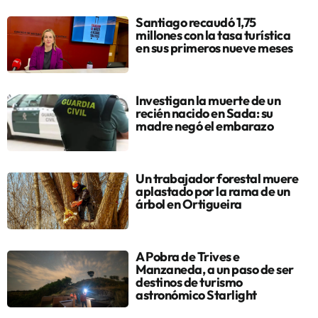
Santiago recaudó 1,75
millones con la tasa turística
en sus primeros nueve meses
Investigan la muerte de un
recién nacido en Sada: su
madre negó el embarazo
Un trabajador forestal muere
aplastado por la rama de un
árbol en Ortigueira
A Pobra de Trives e
Manzaneda, a un paso de ser
destinos de turismo
astronómico Starlight