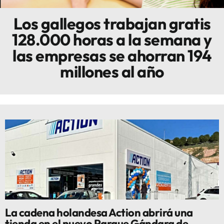
Los gallegos trabajan gratis
Innova
128.000 horas a la semana y
las empresas se ahorran 194
millones al año
La cadena holandesa Action abrirá una
tienda en el nuevo Parque Gándara de