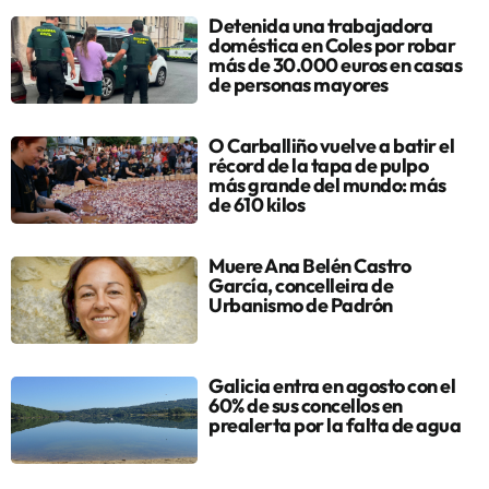
Detenida una trabajadora
doméstica en Coles por robar
más de 30.000 euros en casas
de personas mayores
O Carballiño vuelve a batir el
récord de la tapa de pulpo
más grande del mundo: más
de 610 kilos
Muere Ana Belén Castro
García, concelleira de
Urbanismo de Padrón
Galicia entra en agosto con el
60% de sus concellos en
prealerta por la falta de agua