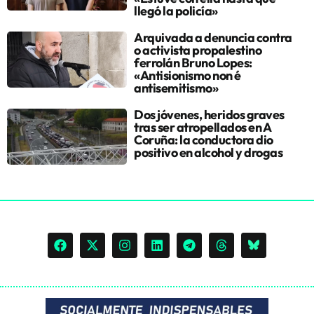
llegó la policía»
Arquivada a denuncia contra
o activista propalestino
ferrolán Bruno Lopes:
«Antisionismo non é
antisemitismo»
Dos jóvenes, heridos graves
tras ser atropellados en A
Coruña: la conductora dio
positivo en alcohol y drogas