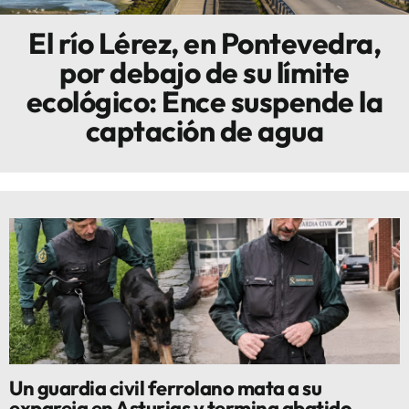
El río Lérez, en Pontevedra,
Innova
por debajo de su límite
ecológico: Ence suspende la
captación de agua
Un guardia civil ferrolano mata a su
expareja en Asturias y termina abatido