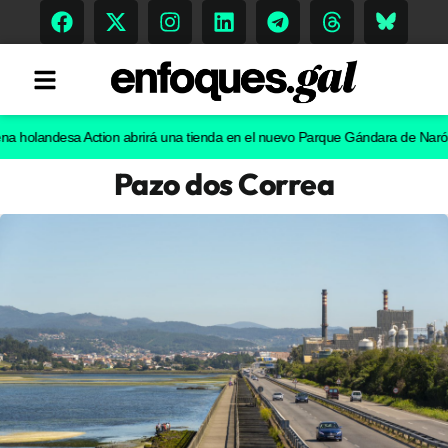
andesa Action abrirá una tienda en el nuevo Parque Gándara de Narón
El ch
Pazo dos Correa
Tendencias
Memoria Histórica
Gastronomía
Escenarios
Sostenibilidad