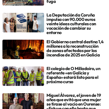
fuga
La Deputación da Coruña
impulsa con 90.000 euros
veinte ideas culturales con
vocación de cambiar su
entorno
El Gobierno central destina 1,4
millones a la reconstrucción
de zonas afectadas por los
incendios de 2025 en Galicia
El colegio de O Milladoiro, un
referente «en Galicia y
España» estará listo para el
próximo curso
Miguel Álvarez, el joven de 19
años que evitó que una mujer
se tirase al vacío en Ourense:
«Estuve con ella hasta que