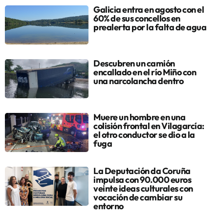
Galicia entra en agosto con el
60% de sus concellos en
prealerta por la falta de agua
Descubren un camión
encallado en el río Miño con
una narcolancha dentro
Muere un hombre en una
colisión frontal en Vilagarcía:
el otro conductor se dio a la
fuga
La Deputación da Coruña
impulsa con 90.000 euros
veinte ideas culturales con
vocación de cambiar su
entorno