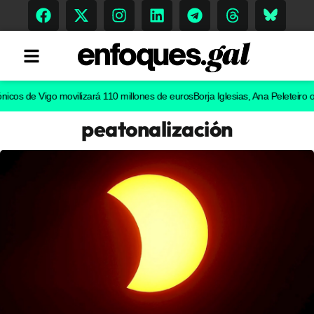
de Vigo movilizará 110 millones de euros
Borja Iglesias, Ana Peleteiro o Abel 
peatonalización
Tendencias
Memoria Histórica
Gastronomía
Escenarios
Sostenibilidad