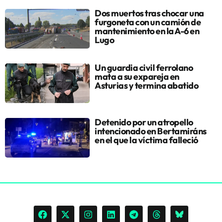
Dos muertos tras chocar una
furgoneta con un camión de
mantenimiento en la A-6 en
Lugo
Un guardia civil ferrolano
mata a su expareja en
Asturias y termina abatido
Detenido por un atropello
intencionado en Bertamiráns
en el que la víctima falleció