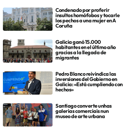
Condenado por proferir
insultos homófobos y tocarle
los pechos a una mujer en A
Coruña
Galicia ganó 15.000
habitantes en el último año
gracias a la llegada de
migrantes
Pedro Blanco reivindica las
inversiones del Gobierno en
Galicia: «Está cumpliendo con
hechos»
Santiago converte unhas
galerías comerciais nun
museo de arte urbana