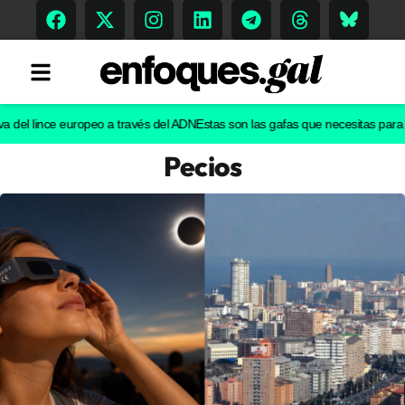
l lince europeo a través del ADN
Estas son las gafas que necesitas para ver e
Pecios
Tendencias
Memoria Histórica
Gastronomía
Escenarios
Sostenibilidad