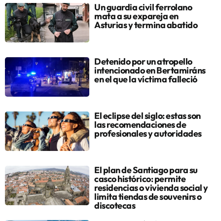
Un guardia civil ferrolano
mata a su expareja en
Asturias y termina abatido
Detenido por un atropello
intencionado en Bertamiráns
en el que la víctima falleció
El eclipse del siglo: estas son
las recomendaciones de
profesionales y autoridades
El plan de Santiago para su
casco histórico: permite
residencias o vivienda social y
limita tiendas de souvenirs o
discotecas