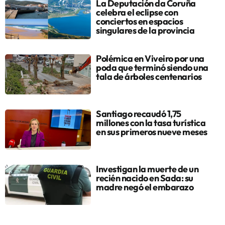
La Deputación da Coruña
celebra el eclipse con
conciertos en espacios
singulares de la provincia
Polémica en Viveiro por una
poda que terminó siendo una
tala de árboles centenarios
Santiago recaudó 1,75
millones con la tasa turística
en sus primeros nueve meses
Investigan la muerte de un
recién nacido en Sada: su
madre negó el embarazo