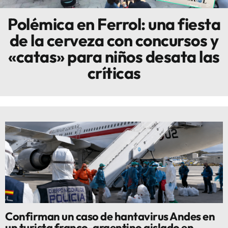
Polémica en Ferrol: una fiesta
Innova
de la cerveza con concursos y
«catas» para niños desata las
críticas
Confirman un caso de hantavirus Andes en
un turista franco-argentino aislado en