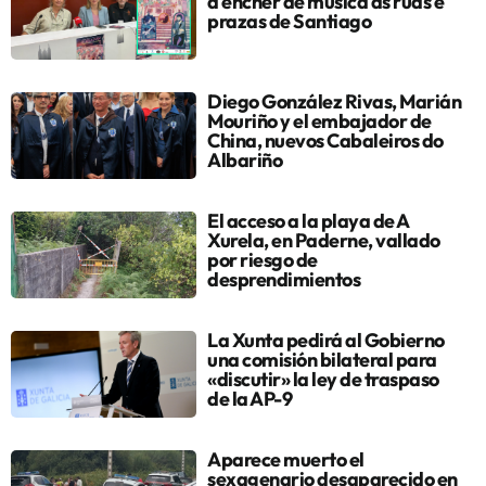
a encher de música as rúas e
prazas de Santiago
Diego González Rivas, Marián
Mouriño y el embajador de
China, nuevos Cabaleiros do
Albariño
El acceso a la playa de A
Xurela, en Paderne, vallado
por riesgo de
desprendimientos
La Xunta pedirá al Gobierno
una comisión bilateral para
«discutir» la ley de traspaso
de la AP-9
Aparece muerto el
sexagenario desaparecido en