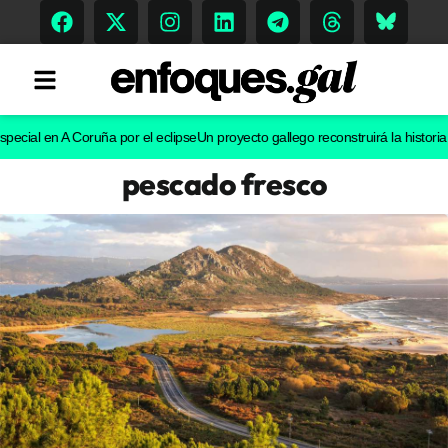
al en A Coruña por el eclipse
Un proyecto gallego reconstruirá la historia evol
pescado fresco
Tendencias
Memoria Histórica
Gastronomía
Escenarios
Sostenibilidad