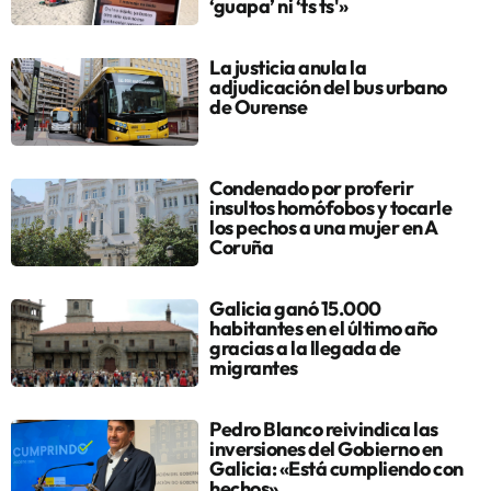
‘guapa’ ni ‘ts ts'»
La justicia anula la
adjudicación del bus urbano
de Ourense
Condenado por proferir
insultos homófobos y tocarle
los pechos a una mujer en A
Coruña
Galicia ganó 15.000
habitantes en el último año
gracias a la llegada de
migrantes
Pedro Blanco reivindica las
inversiones del Gobierno en
Galicia: «Está cumpliendo con
hechos»