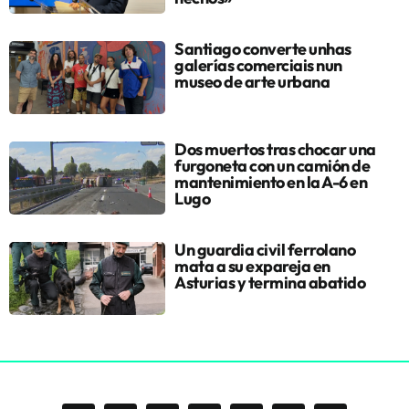
Santiago converte unhas
galerías comerciais nun
museo de arte urbana
Dos muertos tras chocar una
furgoneta con un camión de
mantenimiento en la A-6 en
Lugo
Un guardia civil ferrolano
mata a su expareja en
Asturias y termina abatido