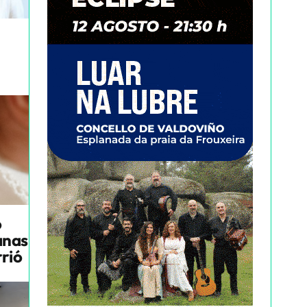
o
anas
rrió