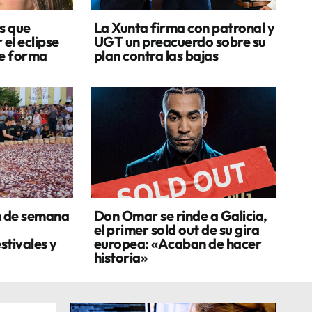
s que
La Xunta firma con patronal y
 el eclipse
UGT un preacuerdo sobre su
de forma
plan contra las bajas
n de semana
Don Omar se rinde a Galicia,
el primer sold out de su gira
stivales y
europea: «Acaban de hacer
historia»