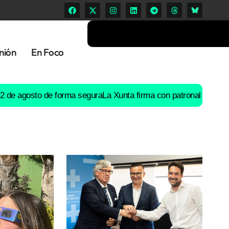
nión
En Foco
osto de forma segura
La Xunta firma con patronal y UGT un preac