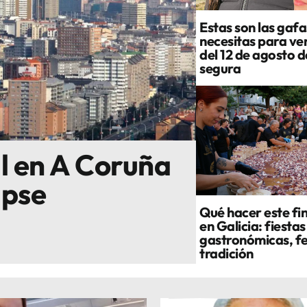
Estas son las gafa
necesitas para ver
del 12 de agosto 
segura
al en A Coruña
ipse
Qué hacer este fi
en Galicia: fiestas
gastronómicas, fe
tradición