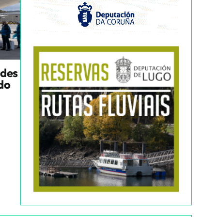
ndes
ado