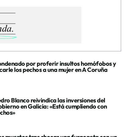
ndenado por proferir insultos homófobos y
carle los pechos a una mujer en A Coruña
dro Blanco reivindica las inversiones del
bierno en Galicia: «Está cumpliendo con
chos»
s muertos tras chocar una furgoneta con un