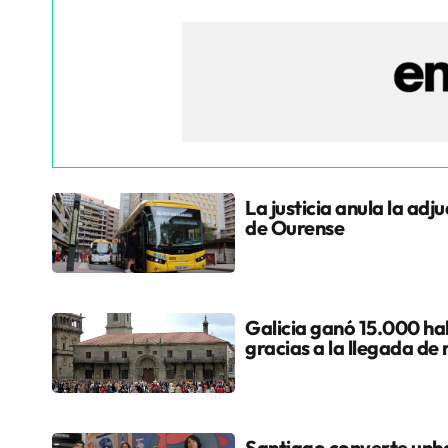
La justicia anula la adj
de Ourense
Galicia ganó 15.000 hab
gracias a la llegada de
Santiago converte unha