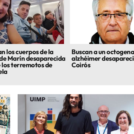
n los cuerpos de la
Buscan a un octogena
 de Marín desaparecida
alzhéimer desapareci
 los terremotos de
Coirós
ela