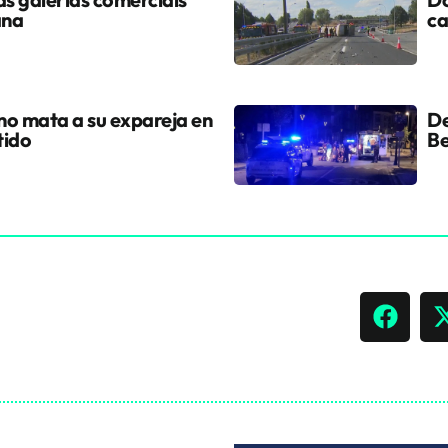
ana
ca
ano mata a su expareja en
De
tido
Be