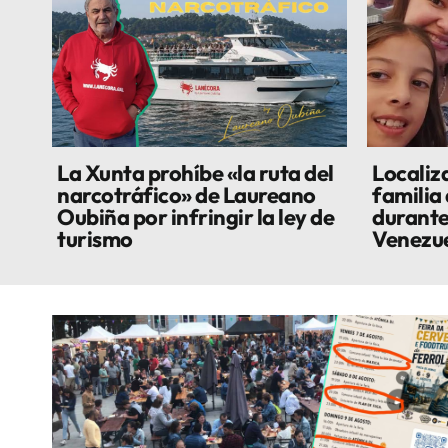
La Xunta prohíbe «la ruta del
Localiza
narcotráfico» de Laureano
familia
Oubiña por infringir la ley de
durante
turismo
Venezu