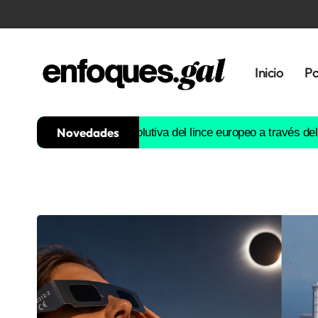
Inicio
Po
Novedades
ruirá la historia evolutiva del lince europeo a través del ADN
Est
Tendencias
Memoria
Histórica
Gastronomía