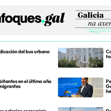
udicación del bus urbano
Co
to
itantes en el último año
Pe
 migrantes
Go
he
s galerías comerciais
Do