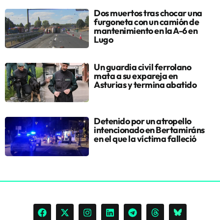
Dos muertos tras chocar una
furgoneta con un camión de
mantenimiento en la A-6 en
Lugo
Un guardia civil ferrolano
mata a su expareja en
Asturias y termina abatido
Detenido por un atropello
intencionado en Bertamiráns
en el que la víctima falleció