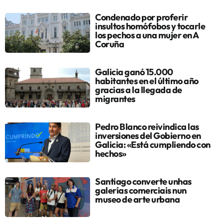
Condenado por proferir
insultos homófobos y tocarle
los pechos a una mujer en A
Coruña
Galicia ganó 15.000
habitantes en el último año
gracias a la llegada de
migrantes
Pedro Blanco reivindica las
inversiones del Gobierno en
Galicia: «Está cumpliendo con
hechos»
Santiago converte unhas
galerías comerciais nun
museo de arte urbana