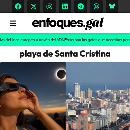
el lince europeo a través del ADN
Estas son las gafas que necesitas para ver e
playa de Santa Cristina
Tendencias
Memoria Histórica
Gastronomía
Escenarios
Sostenibilidad