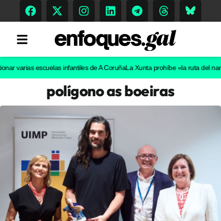
arias escuelas infantiles de A Coruña
La Xunta prohíbe «la ruta del narcotráf
polígono as boeiras
Tendencias
Memoria Histórica
Gastronomía
Escenarios
Sostenibilidad