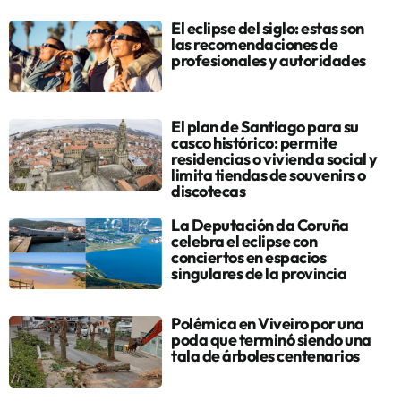
El eclipse del siglo: estas son
las recomendaciones de
profesionales y autoridades
El plan de Santiago para su
casco histórico: permite
residencias o vivienda social y
limita tiendas de souvenirs o
discotecas
La Deputación da Coruña
celebra el eclipse con
conciertos en espacios
singulares de la provincia
Polémica en Viveiro por una
poda que terminó siendo una
tala de árboles centenarios