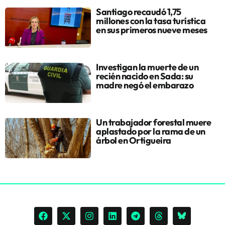
Santiago recaudó 1,75
millones con la tasa turística
en sus primeros nueve meses
Investigan la muerte de un
recién nacido en Sada: su
madre negó el embarazo
Un trabajador forestal muere
aplastado por la rama de un
árbol en Ortigueira