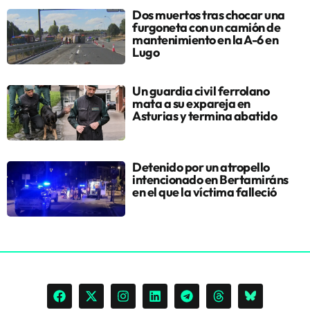
Dos muertos tras chocar una
furgoneta con un camión de
mantenimiento en la A-6 en
Lugo
Un guardia civil ferrolano
mata a su expareja en
Asturias y termina abatido
Detenido por un atropello
intencionado en Bertamiráns
en el que la víctima falleció