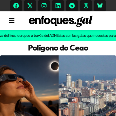
l lince europeo a través del ADN
Estas son las gafas que necesitas para ver e
Polígono do Ceao
Tendencias
Memoria Histórica
Gastronomía
Escenarios
Sostenibilidad