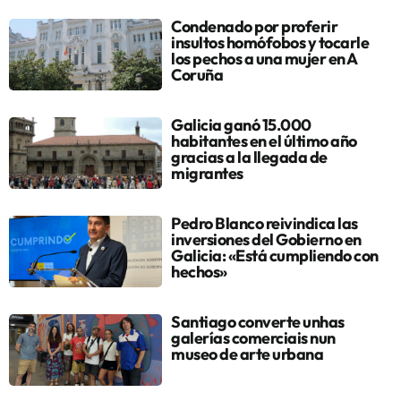
Condenado por proferir
insultos homófobos y tocarle
los pechos a una mujer en A
Coruña
Galicia ganó 15.000
habitantes en el último año
gracias a la llegada de
migrantes
Pedro Blanco reivindica las
inversiones del Gobierno en
Galicia: «Está cumpliendo con
hechos»
Santiago converte unhas
galerías comerciais nun
museo de arte urbana