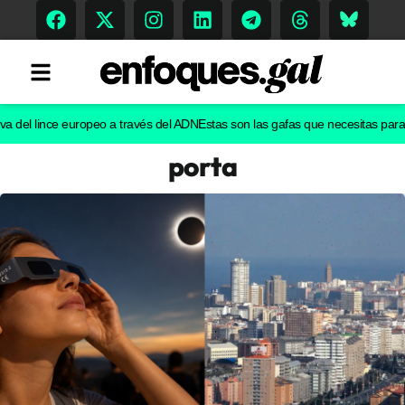
l lince europeo a través del ADN
Estas son las gafas que necesitas para ver e
porta
Tendencias
Memoria Histórica
Gastronomía
Escenarios
Sostenibilidad