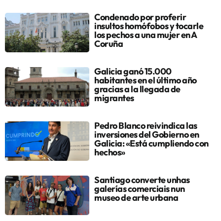
Condenado por proferir
insultos homófobos y tocarle
los pechos a una mujer en A
Coruña
Galicia ganó 15.000
habitantes en el último año
gracias a la llegada de
migrantes
Pedro Blanco reivindica las
inversiones del Gobierno en
Galicia: «Está cumpliendo con
hechos»
Santiago converte unhas
galerías comerciais nun
museo de arte urbana