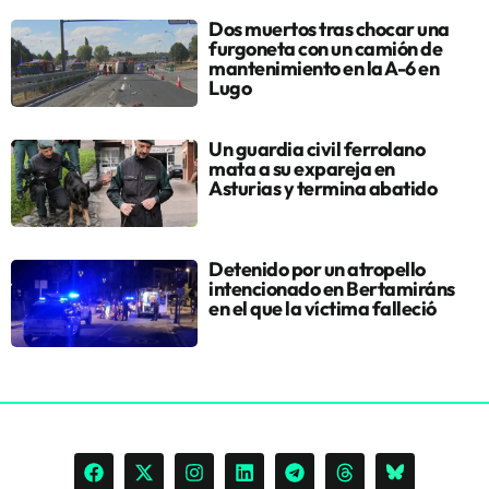
Dos muertos tras chocar una
furgoneta con un camión de
mantenimiento en la A-6 en
Lugo
Un guardia civil ferrolano
mata a su expareja en
Asturias y termina abatido
Detenido por un atropello
intencionado en Bertamiráns
en el que la víctima falleció