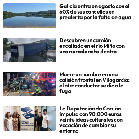
Galicia entra en agosto con el
60% de sus concellos en
prealerta por la falta de agua
Descubren un camión
encallado en el río Miño con
una narcolancha dentro
Muere un hombre en una
colisión frontal en Vilagarcía:
el otro conductor se dio a la
fuga
La Deputación da Coruña
impulsa con 90.000 euros
veinte ideas culturales con
vocación de cambiar su
entorno