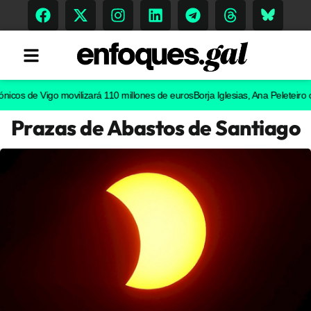
s de Vigo movilizará 110 millones de euros
Borja Iglesias, Ana Peleteiro o Abe
Prazas de Abastos de Santiago
Tendencias
Memoria Histórica
Gastronomía
Escenarios
Sostenibilidad