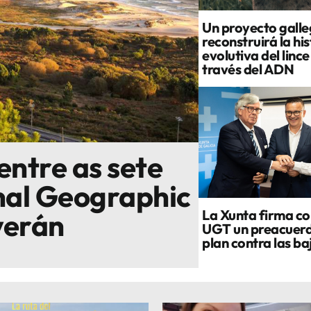
Un proyecto gall
reconstruirá la his
evolutiva del linc
través del ADN
entre as sete
nal Geographic
La Xunta firma co
verán
UGT un preacuerd
plan contra las ba