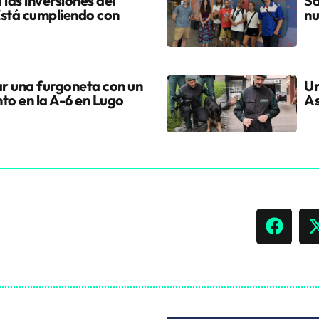
 las inversiones del
Sa
Está cumpliendo con
nu
r una furgoneta con un
Un
o en la A-6 en Lugo
As