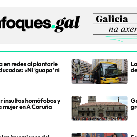
a en redes al plantarle
La
ducados: «Ni ‘guapa’ ni
de
r insultos homófobos y
Ga
na mujer en A Coruña
gr