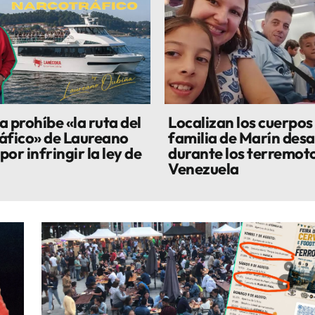
a prohíbe «la ruta del
Localizan los cuerpos 
áfico» de Laureano
familia de Marín des
or infringir la ley de
durante los terremot
Venezuela