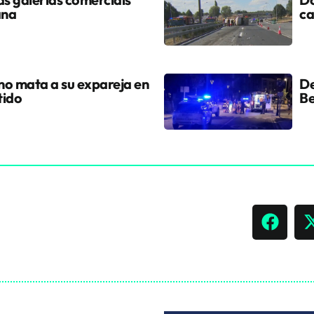
ana
ca
ano mata a su expareja en
De
tido
Be