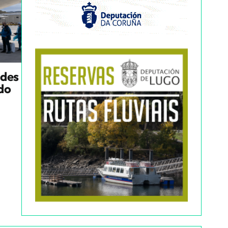
ndes
ado