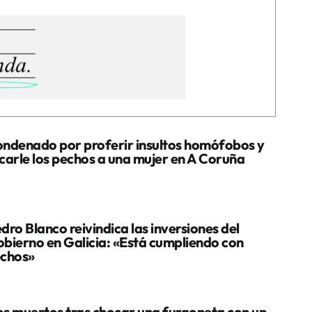
ndenado por proferir insultos homófobos y
carle los pechos a una mujer en A Coruña
dro Blanco reivindica las inversiones del
bierno en Galicia: «Está cumpliendo con
chos»
s muertos tras chocar una furgoneta con un