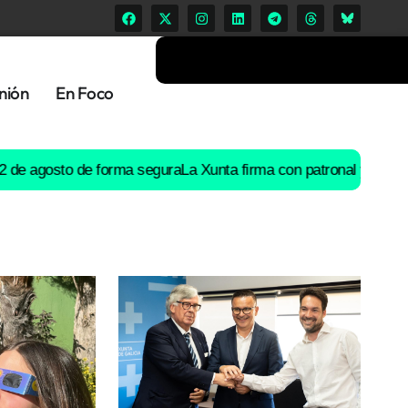
nión
En Foco
osto de forma segura
La Xunta firma con patronal y UGT un preac