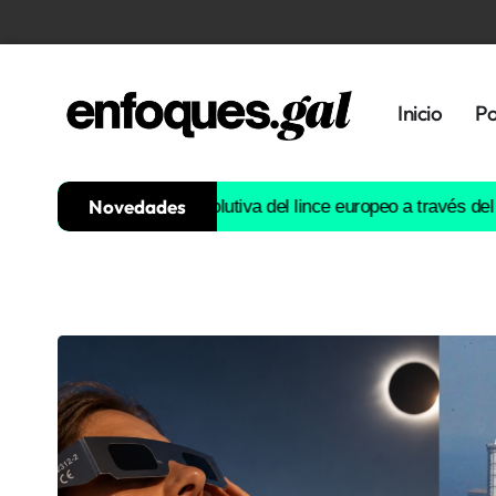
Inicio
Po
Novedades
ruirá la historia evolutiva del lince europeo a través del ADN
Est
Tendencias
Memoria
Histórica
Gastronomía