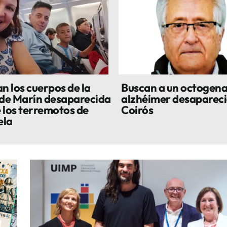
n los cuerpos de la
Buscan a un octogena
 de Marín desaparecida
alzhéimer desapareci
 los terremotos de
Coirós
ela