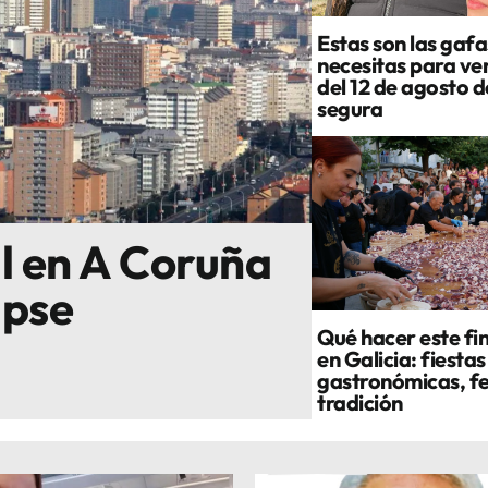
Estas son las gafa
necesitas para ver
del 12 de agosto 
segura
al en A Coruña
ipse
Qué hacer este fi
en Galicia: fiestas
gastronómicas, fe
tradición