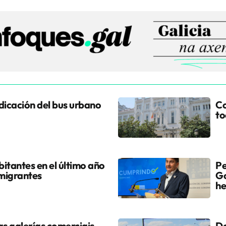
udicación del bus urbano
Co
to
itantes en el último año
Pe
 migrantes
Go
he
s galerías comerciais
Do