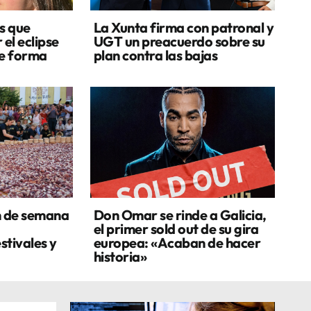
s que
La Xunta firma con patronal y
 el eclipse
UGT un preacuerdo sobre su
de forma
plan contra las bajas
n de semana
Don Omar se rinde a Galicia,
el primer sold out de su gira
stivales y
europea: «Acaban de hacer
historia»