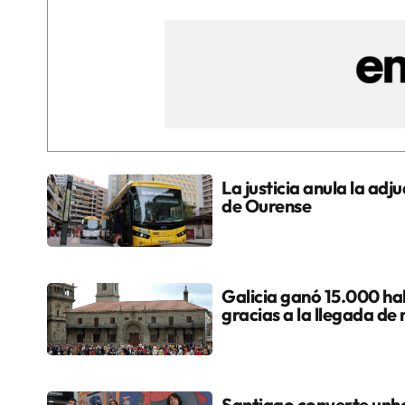
La justicia anula la adj
de Ourense
Galicia ganó 15.000 hab
gracias a la llegada de
Santiago converte unha