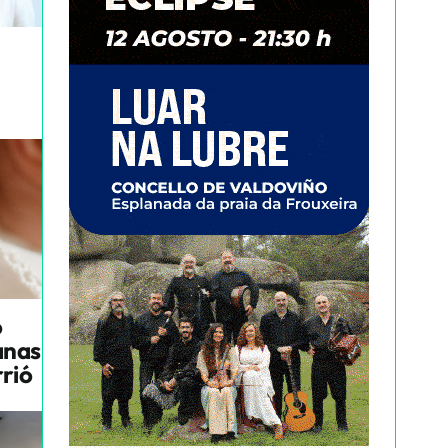
o
anas
rrió