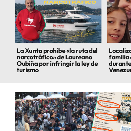
La Xunta prohíbe «la ruta del
Localiza
narcotráfico» de Laureano
familia
Oubiña por infringir la ley de
durante
turismo
Venezu