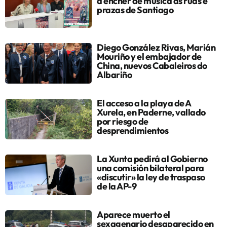
a encher de música as rúas e
prazas de Santiago
Diego González Rivas, Marián
Mouriño y el embajador de
China, nuevos Cabaleiros do
Albariño
El acceso a la playa de A
Xurela, en Paderne, vallado
por riesgo de
desprendimientos
La Xunta pedirá al Gobierno
una comisión bilateral para
«discutir» la ley de traspaso
de la AP-9
Aparece muerto el
sexagenario desaparecido en