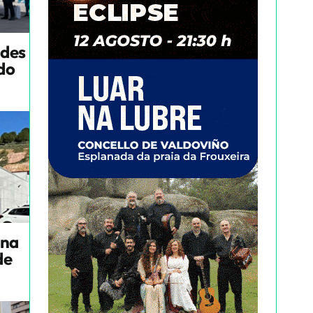
ndes
ado
una
de