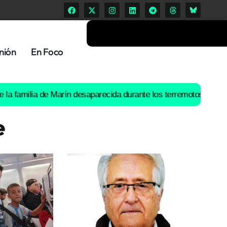
nión
En Foco
lia de Marín desaparecida durante los terremotos de Venezuela
Bu
e