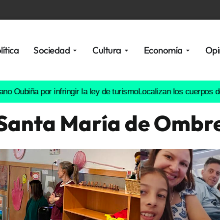
lítica
Sociedad
Cultura
Economía
Opi
 por infringir la ley de turismo
Localizan los cuerpos de la fami
Santa María de Ombr