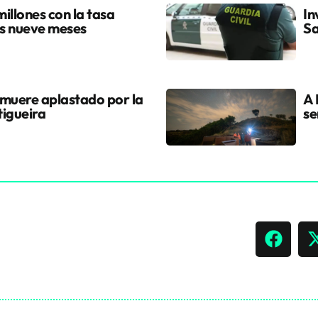
illones con la tasa
In
os nueve meses
Sa
 muere aplastado por la
A 
tigueira
se