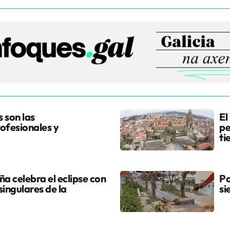
s son las
El
ofesionales y
pe
ti
a celebra el eclipse con
Po
singulares de la
si