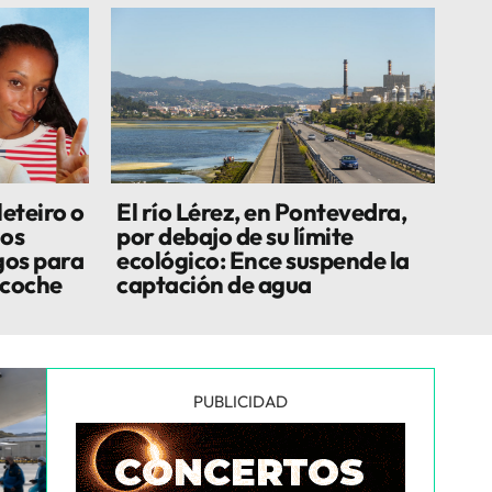
leteiro o
El río Lérez, en Pontevedra,
los
por debajo de su límite
gos para
ecológico: Ence suspende la
 coche
captación de agua
PUBLICIDAD