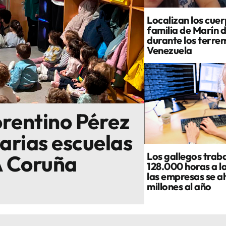
Localizan los cuer
familia de Marín 
durante los terre
Venezuela
rentino Pérez
varias escuelas
Los gallegos traba
 A Coruña
128.000 horas a l
las empresas se a
millones al año