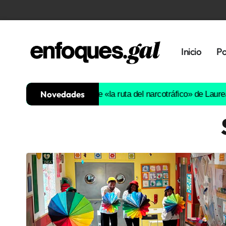
Inicio
Po
Novedades
uña
La Xunta prohíbe «la ruta del narcotráfico» de Laureano Oubiña
Tendencias
Memoria
Histórica
Gastronomía